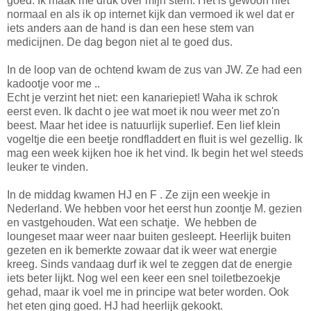
goed. Ik maak me druk over mijn stem. Het is gewoon niet
normaal en als ik op internet kijk dan vermoed ik wel dat er
iets anders aan de hand is dan een hese stem van
medicijnen. De dag begon niet al te goed dus.
In de loop van de ochtend kwam de zus van JW. Ze had een
kadootje voor me ..
Echt je verzint het niet: een kanariepiet! Waha ik schrok
eerst even. Ik dacht o jee wat moet ik nou weer met zo'n
beest. Maar het idee is natuurlijk superlief. Een lief klein
vogeltje die een beetje rondfladdert en fluit is wel gezellig. Ik
mag een week kijken hoe ik het vind. Ik begin het wel steeds
leuker te vinden.
In de middag kwamen HJ en F . Ze zijn een weekje in
Nederland. We hebben voor het eerst hun zoontje M. gezien
en vastgehouden. Wat een schatje. We hebben de
loungeset maar weer naar buiten gesleept. Heerlijk buiten
gezeten en ik bemerkte zowaar dat ik weer wat energie
kreeg. Sinds vandaag durf ik wel te zeggen dat de energie
iets beter lijkt. Nog wel een keer een snel toiletbezoekje
gehad, maar ik voel me in principe wat beter worden. Ook
het eten ging goed. HJ had heerlijk gekookt.