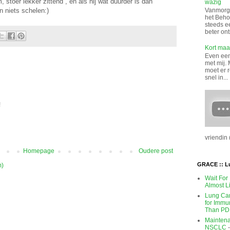
 stoer lekker zittend , en als hij wat duurder is dan
wazig
 niets schelen:)
Vanmorge
het Beho
steeds e
beter ont
Kort maar
Even een 
met mij. 
moet er 
snel in...
!
vriendin (
Homepage
Oudere post
GRACE :: L
m)
Wait For
Almost L
Lung Can
for Immu
Than PD
Maintena
NSCLC
-