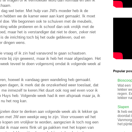
 af te vragen of ik vermoeider word dan normaal en ben ik
ichaam.
e dag wel beter. Met hulp van JW's moeder heb ik de
en hebben we de kamer weer aan kant gemaakt. Ik moet
eel doe. We begonnen ook te schuiven met de meubels,
ting wilde proberen en ik schoof dan ook vrolijk met de
ed, maar het is verstandiger dat niet te doen, zeker niet
 is de inrichting toch bij het oude gebleven, oud en
er dingen wens.
 vraag of ik zin had vanavond te gaan schaatsen.
rste bij zijn geweest, maar ik heb het maar afgeslagen. Het
 week teveel te doen volgensmij omdat ik volgende week al
Popular post
teren, hoewel ik vandaag geen wandeling heb gemaakt.
Bioscoo
open dagen, ik merk dat de onzekerheid weer toeslaat, dat
Wat een 
lekker w
m me inmezelf te keren.Het duurt ook nog wel even voor ik
regen. Ee
n Huys heb. Volgende week had ik een afspraak maar ja, ik
lekker na
 nu het nog kan.
Slapen
ijzelen door te denken aan volgende week als ik lekker ga
Ik heb ee
doordat i
men met JW een weekje weg te zijn. Voor vrouwen wil het
Vanmorge
 kopen om vrolijker te worden, aangezien ik toch nog een
het pijnt
dat ik maar eens flink uit ga pakken met het kopen van