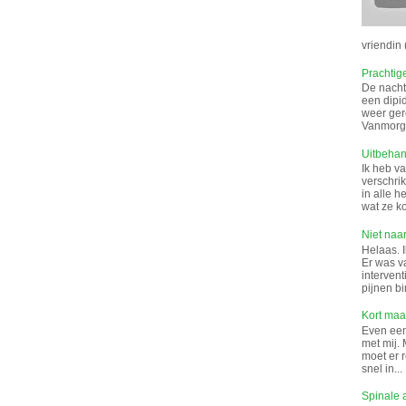
vriendin (
Prachtig
De nacht 
een dipi
weer gere
Vanmorge
Uitbeha
Ik heb v
verschrik
in alle 
wat ze k
Niet naar
Helaas. I
Er was v
interven
pijnen bi
Kort maar
Even een 
met mij. 
moet er 
snel in...
Spinale 