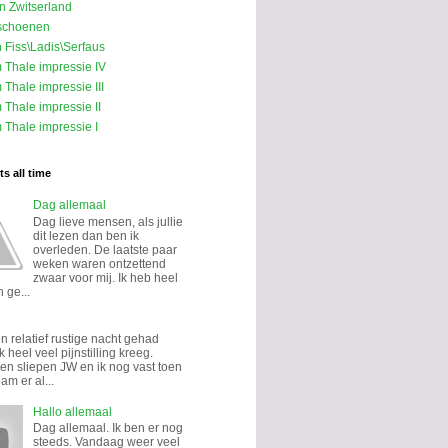
in Zwitserland
schoenen
n Fiss\Ladis\Serfaus
m Thale impressie IV
 Thale impressie III
 Thale impressie II
 Thale impressie I
s all time
Dag allemaal
Dag lieve mensen, als jullie
dit lezen dan ben ik
overleden. De laatste paar
weken waren ontzettend
zwaar voor mij. Ik heb heel
 ge...
n relatief rustige nacht gehad
k heel veel pijnstilling kreeg.
n sliepen JW en ik nog vast toen
eam er al...
Hallo allemaal
Dag allemaal. Ik ben er nog
steeds. Vandaag weer veel