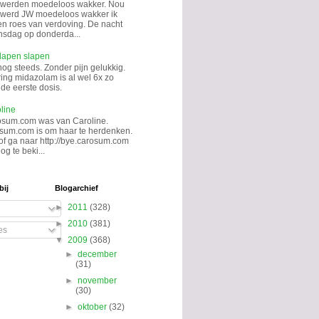
 werden moedeloos wakker. Nou
k werd JW moedeloos wakker ik
en roes van verdoving. De nacht
sdag op donderda...
lapen slapen
nog steeds. Zonder pijn gelukkig.
ing midazolam is al wel 6x zo
de eerste dosis.
line
osum.com was van Caroline.
sum.com is om haar te herdenken.
 of ga naar http://bye.carosum.com
og te beki...
bij
Blogarchief
►
2011
(328)
►
2010
(381)
es
▼
2009
(368)
►
december
(31)
►
november
(30)
►
oktober
(32)