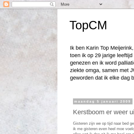
TopCM
Ik ben Karin Top Meijerin
toen ik op 29 jarige leefti
genezen en ik word palliat
ziekte omga, samen met JW
geworden dat ik elke dag b
maandag 5 januari 2009
Kerstboom er weer ui
Gisteren zijn we op tijd naar bed
ik me gisteren even heel moe voelde