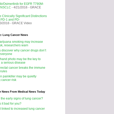
nib/Osimertinib for EGFR T790M-
e NSCLC
- 4/21/2016
- GRACE
 Clinically Significant Distinctions
 PD-1 and PD-
20/2016
- GRACE Video
y: Lung Cancer News
rijuana smoking may increase
isk, researchers warn
ts discover why cancer drugs don’t
 everyone
 hand photo may be the key to
g a serious disease
rectal cancer breaks the immune
 rules
 painkiller may be quietly
 cancer risk
r News From Medical News Today
 the early signs of lung cancer?
s it bad for you?
B linked to increased lung cancer