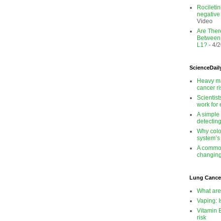
Rocileti
negativ
Video
Are There
Between
L1?
- 4/
ScienceDail
Heavy ma
cancer r
Scientis
work for
A simple
detectin
Why colo
system’s
A common
changing
Lung Cance
What are
Vaping: I
Vitamin 
risk