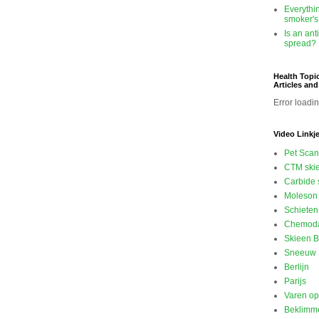
Everythi
smoker's
Is an ant
spread?
Health Topi
Articles an
Error loadin
Video Linkj
Pet Scan
CTM ski
Carbide 
Moleson 
Schieten
Chemod
Skieen B
Sneeuw
Berlijn
Parijs
Varen o
Beklimme