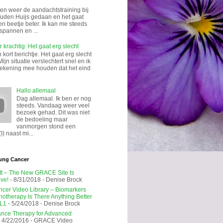
n weer de aandachtstraining bij
uden Huijs gedaan en het gaat
en beetje beter. Ik kan me steeds
spannen en ...
 krachtig: Het gaat erg slecht
kort berichtje. Het gaat erg slecht
Mijn situatie verslechtert snel en ik
rekening mee houden dat het eind
Hallo allemaal
Dag allemaal. Ik ben er nog
steeds. Vandaag weer veel
bezoek gehad. Dit was niet
de bedoeling maar
vanmorgen stond een
I) naast mi...
ung Cancer
 It – The New GRACE Site Is
ive!
- 8/31/2018
- Denise Brock
cer Video Library – Biomarkers
notherapy Is There Anything Better
L1
- 5/24/2018
- Denise Brock
nce Therapy for Advanced
 4/22/2016
- GRACE Video