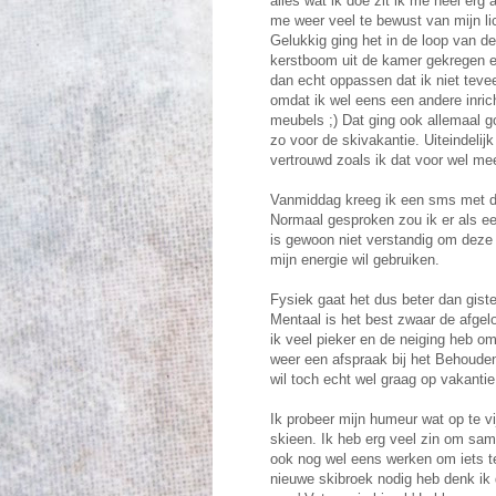
alles wat ik doe zit ik me heel erg
me weer veel te bewust van mijn l
Gelukkig ging het in de loop van d
kerstboom uit de kamer gekregen 
dan echt oppassen dat ik niet tev
omdat ik wel eens een andere inrich
meubels ;) Dat ging ook allemaal go
zo voor de skivakantie. Uiteindelijk
vertrouwd zoals ik dat voor wel me
Vanmiddag kreeg ik een sms met de
Normaal gesproken zou ik er als ee
is gewoon niet verstandig om deze
mijn energie wil gebruiken.
Fysiek gaat het dus beter dan gis
Mentaal is het best zwaar de afgel
ik veel pieker en de neiging heb o
weer een afspraak bij het Behoude
wil toch echt wel graag op vakantie
Ik probeer mijn humeur wat op te v
skieen. Ik heb erg veel zin om sa
ook nog wel eens werken om iets te
nieuwe skibroek nodig heb denk ik 