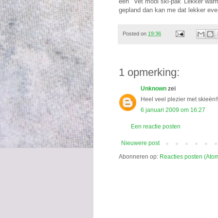
een ' Vet mooi ski-pak' Lekker warm,
gepland dan kan me dat lekker even
Posted on
19:36
1 opmerking:
Unknown
zei
Heel veel plezier met skieën!
6 januari 2009 om 16:27
Een reactie posten
Nieuwere post
Abonneren op:
Reacties posten (Ato