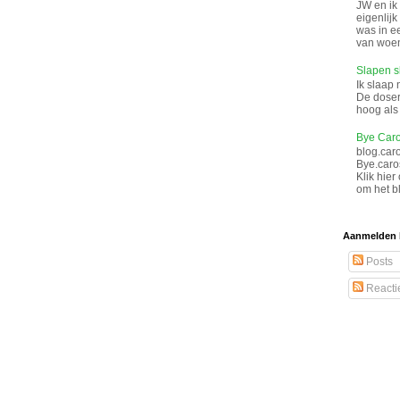
JW en ik
eigenlij
was in e
van woen
Slapen s
Ik slaap 
De doser
hoog als 
Bye Caro
blog.car
Bye.caro
Klik hier
om het bl
Aanmelden 
Posts
Reacti