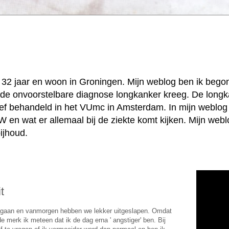
k, 32 jaar en woon in Groningen. Mijn weblog ben ik beg
jd de onvoorstelbare diagnose longkanker kreeg. De longk
ief behandeld in het VUmc in Amsterdam. In mijn weblog 
 en wat er allemaal bij de ziekte komt kijken. Mijn web
ijhoud.
t
 gegaan en vanmorgen hebben we lekker uitgeslapen. Omdat
 merk ik meteen dat ik de dag erna ' angstiger' ben. Bij