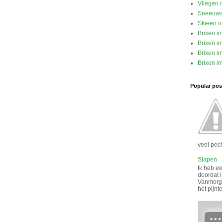
Vliegen 
Sneeuw
Skieen i
Brixen i
Brixen im
Brixen im
Brixen im
Popular post
veel pech
Slapen
Ik heb ee
doordat i
Vanmorge
het pijnt