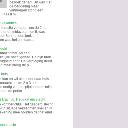
bezoek gehad. Dit was niet
de bedoeling maar
vanmorgen stond een
I) naast mi...
e vakanties
is rustig verlopen, om de 2 uur
dolor en midazolam en ik was
d. Ben net een junkie ;-)
n was het pijnteam...
ndeld
annacht met JW een
kelijke nacht gehad. De pijn brak
hevigheid door. De verpleging deed
on maar kreeg de p...
 huis
k kan en wil niet meer naar huis.
annacht om de 2 a 3 uur
tie nodig van het pijnteam om mijn
nnen de perke...
 krachtig: Het gaat erg slecht
kort berichtje. Het gaat erg slecht
Mijn situatie verslechtert snel en ik
rekening mee houden dat het eind
anesthesie