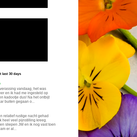
 last 30 days
p
verassing vandaag, het was
eer en ik had me ingesteld op
n kadootje dus! Na het ontbijt
ar buiten gegaan o...
n relatief rustige nacht gehad
k heel veel pijnstilling kreeg.
n sliepen JW en ik nog vast toen
eam er al...