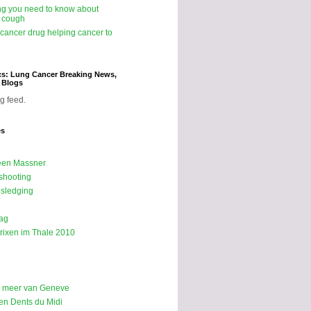
ng you need to know about
 cough
icancer drug helping cancer to
cs: Lung Cancer Breaking News,
d Blogs
g feed.
es
een Massner
shooting
sledging
ag
rixen im Thale 2010
p meer van Geneve
n Dents du Midi