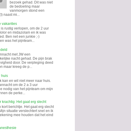
bezoek gehad. Dit was niet
de bedoeling maar
vanmorgen stond een
I) naast mi...
e vakanties
is rustig verlopen, om de 2 uur
dolor en midazolam en ik was
d. Ben net een junkie ;-)
n was het pijnteam...
ndeld
annacht met JW een
kelijke nacht gehad. De pijn brak
hevigheid door. De verpleging deed
on maar kreeg de p...
 huis
k kan en wil niet meer naar huis.
annacht om de 2 a 3 uur
tie nodig van het pijnteam om mijn
nnen de perke...
 krachtig: Het gaat erg slecht
kort berichtje. Het gaat erg slecht
Mijn situatie verslechtert snel en ik
rekening mee houden dat het eind
anesthesie