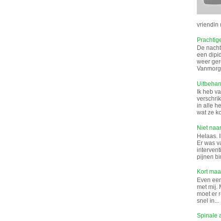
vriendin (
Prachtig
De nacht 
een dipi
weer gere
Vanmorge
Uitbeha
Ik heb v
verschrik
in alle 
wat ze k
Niet naar
Helaas. I
Er was v
interven
pijnen bi
Kort maar
Even een 
met mij. 
moet er 
snel in...
Spinale 