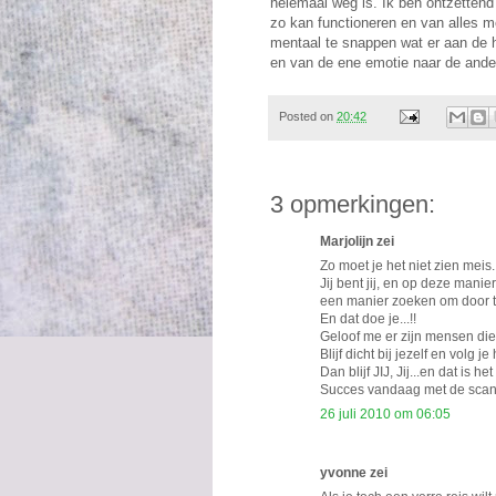
helemaal weg is. Ik ben ontzettend 
zo kan functioneren en van alles m
mentaal te snappen wat er aan de han
en van de ene emotie naar de ande
Posted on
20:42
3 opmerkingen:
Marjolijn zei
Zo moet je het niet zien meis.
Jij bent jij, en op deze manier
een manier zoeken om door te
En dat doe je...!!
Geloof me er zijn mensen die
Blijf dicht bij jezelf en volg je 
Dan blijf JIJ, Jij...en dat is he
Succes vandaag met de scan
26 juli 2010 om 06:05
yvonne zei