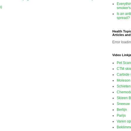
Everythi
m)
smoker's
Is an ant
spread?
Health Topi
Articles an
Error loadin
Video Linkj
Pet Scan
CTM ski
Carbide 
Moleson 
Schieten
Chemod
Skieen B
Sneeuw
Berlijn
Parijs
Varen o
Beklimme