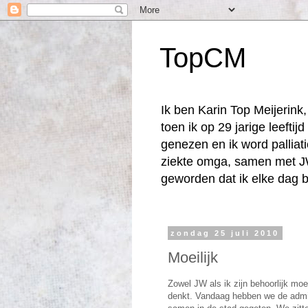
TopCM
Ik ben Karin Top Meijerin
toen ik op 29 jarige leefti
genezen en ik word palliat
ziekte omga, samen met JW
geworden dat ik elke dag b
zondag 25 juli 2010
Moeilijk
Zowel JW als ik zijn behoorlijk mo
denkt. Vandaag hebben we de admin