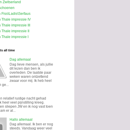
in Zwitserland
schoenen
n Fiss\Ladis\Serfaus
m Thale impressie IV
 Thale impressie III
 Thale impressie II
 Thale impressie I
s all time
Dag allemaal
Dag lieve mensen, als jullie
dit lezen dan ben ik
overleden. De laatste paar
weken waren ontzettend
zwaar voor mij. Ik heb heel
 ge...
n relatief rustige nacht gehad
k heel veel pijnstilling kreeg.
n sliepen JW en ik nog vast toen
eam er al...
Hallo allemaal
Dag allemaal. Ik ben er nog
steeds. Vandaag weer veel