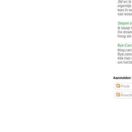
JW en ik
eigenlij
was in e
van woen
Slapen s
Ik slaap 
De doser
hoog als 
Bye Caro
blog.car
Bye.caro
Klik hier
om het bl
Aanmelden 
Posts
Reacti