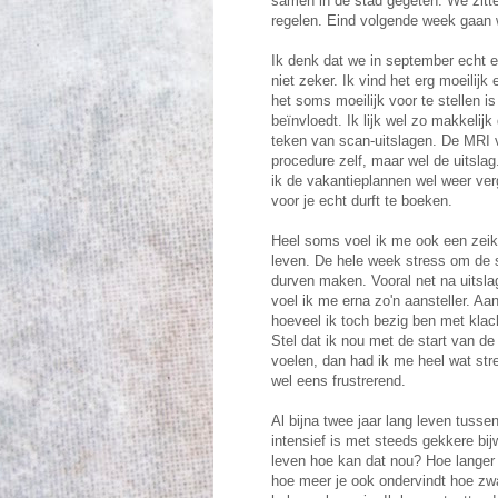
samen in de stad gegeten. We zitte
regelen. Eind volgende week gaan w
Ik denk dat we in september echt e
niet zeker. Ik vind het erg moeilij
het soms moeilijk voor te stellen i
beïnvloedt. Ik lijk wel zo makkelijk
teken van scan-uitslagen. De MRI 
procedure zelf, maar wel de uitslag.
ik de vakantieplannen wel weer ver
voor je echt durft te boeken.
Heel soms voel ik me ook een zeiker
leven. De hele week stress om de s
durven maken. Vooral net na uitslage
voel ik me erna zo'n aansteller. Aan
hoeveel ik toch bezig ben met klach
Stel dat ik nou met de start van d
voelen, dan had ik me heel wat str
wel eens frustrerend.
Al bijna twee jaar lang leven tusse
intensief is met steeds gekkere bi
leven hoe kan dat nou? Hoe langer 
hoe meer je ook ondervindt hoe zw