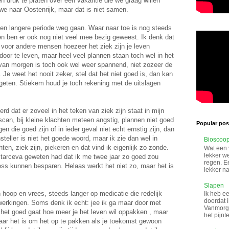
n druk te praten over een vakantie die we graag willen
e naar Oostenrijk, maar dat is niet samen.
en langere periode weg gaan. Waar naar toe is nog steeds
k en ben er ook nog niet veel mee bezig geweest. Ik denk dat
s voor andere mensen hoezeer het ziek zijn je leven
 door te leven, maar heel veel plannen staan toch wel in het
van morgen is toch ook wel weer spannend, niet zozeer de
 Je weet het nooit zeker, stel dat het niet goed is, dan kan
geten. Stiekem houd je toch rekening met de uitslagen
d dat er zoveel in het teken van ziek zijn staat in mijn
can, bij kleine klachten meteen angstig, plannen niet goed
Popular post
n die goed zijn of in ieder geval niet echt ernstig zijn, dan
steller is niet het goede woord, maar ik zie dan wel in
Bioscoo
ten, ziek zijn, piekeren en dat vind ik eigenlijk zo zonde.
Wat een 
lekker w
e tarceva geweten had dat ik me twee jaar zo goed zou
regen. Ee
ess kunnen besparen. Helaas werkt het niet zo, maar het is
lekker na
Slapen
n hoop en vrees, steeds langer op medicatie die redelijk
Ik heb ee
doordat i
jwerkingen. Soms denk ik echt: jee ik ga maar door met
Vanmorge
het goed gaat hoe meer je het leven wil oppakken , maar
het pijnt
aar het is om het op te pakken als je toekomst gewoon