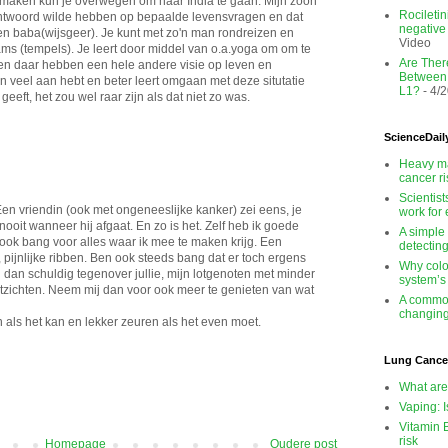
lt maken kun je overwegen om naar India te gaan. Mijn zoon
Rocileti
antwoord wilde hebben op bepaalde levensvragen en dat
negativ
een baba(wijsgeer). Je kunt met zo'n man rondreizen en
Video
ams (tempels). Je leert door middel van o.a.yoga om om te
Are There
en daar hebben een hele andere visie op leven en
Between
 veel aan hebt en beter leert omgaan met deze situtatie
L1?
- 4/
 geeft, het zou wel raar zijn als dat niet zo was.
ScienceDail
Heavy ma
cancer r
Scientis
. Een vriendin (ook met ongeneeslijke kanker) zei eens, je
work for
nooit wanneer hij afgaat. En zo is het. Zelf heb ik goede
A simple
 ook bang voor alles waar ik mee te maken krijg. Een
detectin
 pijnlijke ribben. Ben ook steeds bang dat er toch ergens
Why colo
ij dan schuldig tegenover jullie, mijn lotgenoten met minder
system’s
tzichten. Neem mij dan voor ook meer te genieten van wat
A common
changing
 als het kan en lekker zeuren als het even moet.
Lung Cance
What are
Vaping: I
Vitamin 
risk
Homepage
Oudere post