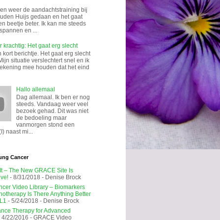
n weer de aandachtstraining bij
uden Huijs gedaan en het gaat
en beetje beter. Ik kan me steeds
spannen en ...
 krachtig: Het gaat erg slecht
kort berichtje. Het gaat erg slecht
Mijn situatie verslechtert snel en ik
rekening mee houden dat het eind
Hallo allemaal
Dag allemaal. Ik ben er nog
steeds. Vandaag weer veel
bezoek gehad. Dit was niet
de bedoeling maar
vanmorgen stond een
I) naast mi...
ung Cancer
 It – The New GRACE Site Is
ive!
- 8/31/2018
- Denise Brock
cer Video Library – Biomarkers
notherapy Is There Anything Better
L1
- 5/24/2018
- Denise Brock
nce Therapy for Advanced
 4/22/2016
- GRACE Video