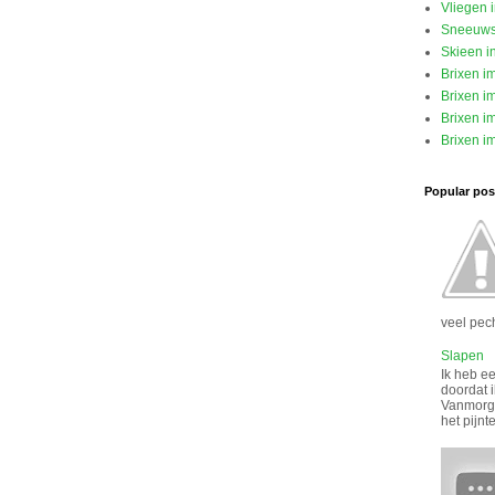
Vliegen 
Sneeuw
Skieen i
Brixen i
Brixen im
Brixen im
Brixen im
Popular post
veel pech
Slapen
Ik heb ee
doordat i
Vanmorge
het pijnt