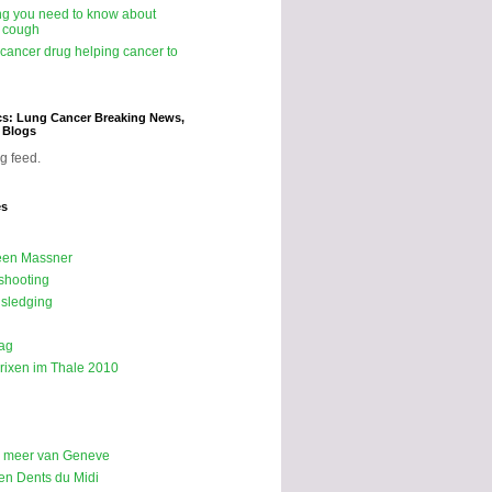
ng you need to know about
 cough
icancer drug helping cancer to
cs: Lung Cancer Breaking News,
d Blogs
g feed.
es
een Massner
shooting
sledging
ag
rixen im Thale 2010
p meer van Geneve
n Dents du Midi