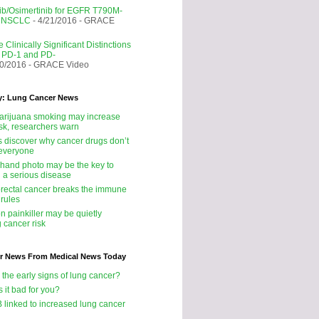
nib/Osimertinib for EGFR T790M-
e NSCLC
- 4/21/2016
- GRACE
 Clinically Significant Distinctions
 PD-1 and PD-
20/2016
- GRACE Video
y: Lung Cancer News
rijuana smoking may increase
isk, researchers warn
ts discover why cancer drugs don’t
 everyone
 hand photo may be the key to
g a serious disease
rectal cancer breaks the immune
 rules
 painkiller may be quietly
 cancer risk
r News From Medical News Today
 the early signs of lung cancer?
s it bad for you?
B linked to increased lung cancer