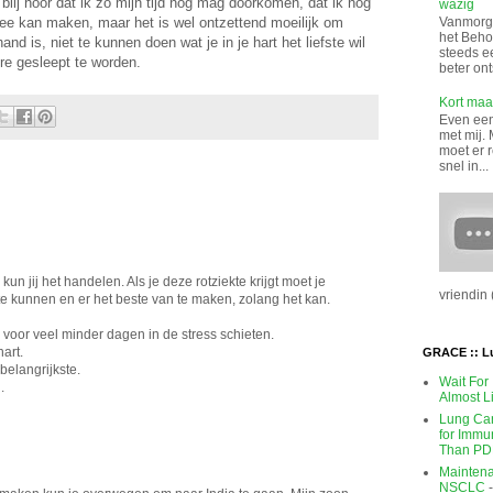
blij hoor dat ik zo mijn tijd nog mag doorkomen, dat ik nog
wazig
ee kan maken, maar het is wel ontzettend moeilijk om
Vanmorge
het Beho
d is, niet te kunnen doen wat je in je hart het liefste wil
steeds e
re gesleept te worden.
beter ont
Kort maar
Even een 
met mij. 
moet er 
snel in...
 kun jij het handelen. Als je deze rotziekte krijgt moet je
vriendin (
 kunnen en er het beste van te maken, zolang het kan.
 voor veel minder dagen in de stress schieten.
hart.
GRACE :: L
t belangrijkste.
Wait For
.
Almost L
Lung Can
for Immu
Than PD
Maintena
NSCLC
-