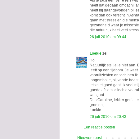
Als je toch een verre reis wi
heeft dat gedaan omdat hij 
heeft hij daar gevonden bij 
komt dan ook terecht in Ashr
gaan met stress en die mens
gezondheid waar je misschien
die natuurlijk heel veel stress
26 juli 2010 om 09:44
Loekie
zei
Hoi
Natuurlijk stel je je niet aan
leeft op een tijdbom. Je weet 
vooruitzichten en toch ben ik
longembolie, blijvende hoest,
iets niet goed gaat. Ik voel m
goede of soms slechte voorui
wel gaat.
Dus Caroline, lekker genieten
groeten,
Loekie
26 juli 2010 om 20:43
Een reactie posten
Nieuwere post