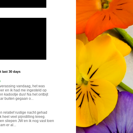
 last 30 days
p
verassing vandaag, het was
eer en ik had me ingesteld op
n kadootje dus! Na het ontbijt
ar buiten gegaan o...
n relatief rustige nacht gehad
k heel veel pijnstilling kreeg.
n sliepen JW en ik nog vast toen
eam er al...