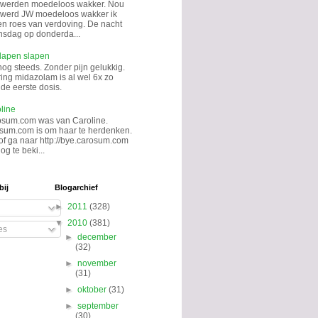
 werden moedeloos wakker. Nou
k werd JW moedeloos wakker ik
en roes van verdoving. De nacht
sdag op donderda...
lapen slapen
nog steeds. Zonder pijn gelukkig.
ing midazolam is al wel 6x zo
de eerste dosis.
line
osum.com was van Caroline.
sum.com is om haar te herdenken.
 of ga naar http://bye.carosum.com
og te beki...
bij
Blogarchief
►
2011
(328)
▼
2010
(381)
es
►
december
(32)
►
november
(31)
►
oktober
(31)
►
september
(30)