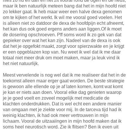
nies zo nu en dan en het zit vooral rond de ogen en de neus,
maar ik ben natuurlijk meteen bang dat het in mijn hoofd niet
zo lekker gaat. Ik heb maar weer een halve dexa genomen
om te kijken of het werkt. Ik wil me vooral goed voelen. Het
is alleen niet zo datdoor de dexa de hoofdpijn echt afneemt,
het kan dus ook goed ergens anders aan liggen.Of ik moet
de dosering opschroeven. Pff soms word ik zo gek van dat
gepieker over wat het kan zijn. Nadeel van de dexa is ook
dat het je opgefokt maakt, zorgt voor spierzwakte en je krijgt
er een opgeblazen kop van. Nu weet ik wel dat ik me daar
totaal niet meer druk om moet maken, maar ja leuk vind ik
het niet natuurlijk.
Meest vervelende is nog wel dat ik me realiseer dat het in de
toekomst alleen maar erger gaat worden. De beste strategie
is gewoon alle ellende op je af laten komen, komt wat komt
je kan er niets aan doen. Vooral elke dag genieten waarop
je je goed voelt en zoveel mogelijk met medicatie de
klachten onderdrukken. Dat is wel echt een andere manier
van omgaan met je ziekte voor mij. In de tarceva tijd had ik
weinig klachten, ik had ook meer vertrouwen in mijn
lichaam. Vooral de uitzaaiingen in mijn hoofd maken dat ik
soms heel neurotisch word. Zie ik flitsen? Ben ik even uit