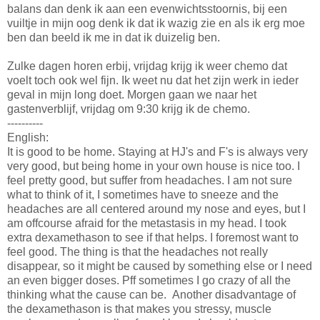
balans dan denk ik aan een evenwichtsstoornis, bij een
vuiltje in mijn oog denk ik dat ik wazig zie en als ik erg moe
ben dan beeld ik me in dat ik duizelig ben.
Zulke dagen horen erbij, vrijdag krijg ik weer chemo dat
voelt toch ook wel fijn. Ik weet nu dat het zijn werk in ieder
geval in mijn long doet. Morgen gaan we naar het
gastenverblijf, vrijdag om 9:30 krijg ik de chemo.
----------
English:
It is good to be home. Staying at HJ's and F's is always very
very good, but being home in your own house is nice too. I
feel pretty good, but suffer from headaches. I am not sure
what to think of it, I sometimes have to sneeze and the
headaches are all centered around my nose and eyes, but I
am offcourse afraid for the metastasis in my head. I took
extra dexamethason to see if that helps. I foremost want to
feel good. The thing is that the headaches not really
disappear, so it might be caused by something else or I need
an even bigger doses. Pff sometimes I go crazy of all the
thinking what the cause can be. Another disadvantage of
the dexamethason is that makes you stressy, muscle