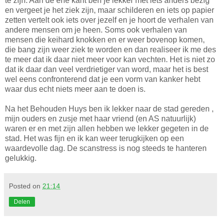
te zijn. Aan de ene kant ben je lekker met iets anders bezig
en vergeet je het ziek zijn, maar schilderen en iets op papier
zetten vertelt ook iets over jezelf en je hoort de verhalen van
andere mensen om je heen. Soms ook verhalen van
mensen die keihard knokken en er weer bovenop komen,
die bang zijn weer ziek te worden en dan realiseer ik me des
te meer dat ik daar niet meer voor kan vechten. Het is niet zo
dat ik daar dan veel verdrietiger van word, maar het is best
wel eens confronterend dat je een vorm van kanker hebt
waar dus echt niets meer aan te doen is.
Na het Behouden Huys ben ik lekker naar de stad gereden ,
mijn ouders en zusje met haar vriend (en AS natuurlijk)
waren er en met zijn allen hebben we lekker gegeten in de
stad. Het was fijn en ik kan weer terugkijken op een
waardevolle dag. De scanstress is nog steeds te hanteren
gelukkig.
Posted on
21:14
Delen