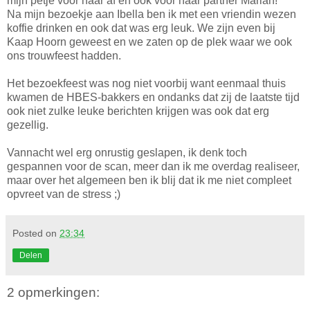
mijn petje voor haar af en ook voor haar partner Marian!
Na mijn bezoekje aan Ibella ben ik met een vriendin wezen
koffie drinken en ook dat was erg leuk. We zijn even bij
Kaap Hoorn geweest en we zaten op de plek waar we ook
ons trouwfeest hadden.
Het bezoekfeest was nog niet voorbij want eenmaal thuis
kwamen de HBES-bakkers en ondanks dat zij de laatste tijd
ook niet zulke leuke berichten krijgen was ook dat erg
gezellig.
Vannacht wel erg onrustig geslapen, ik denk toch
gespannen voor de scan, meer dan ik me overdag realiseer,
maar over het algemeen ben ik blij dat ik me niet compleet
opvreet van de stress ;)
Posted on
23:34
Delen
2 opmerkingen: