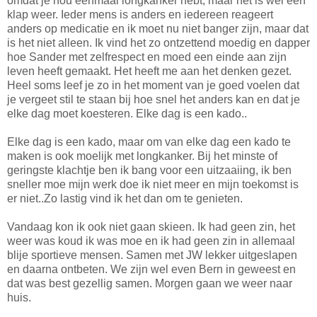
omdat je nou eenmaal longkanker hebt, maar het is wel een
klap weer. Ieder mens is anders en iedereen reageert
anders op medicatie en ik moet nu niet banger zijn, maar dat
is het niet alleen. Ik vind het zo ontzettend moedig en dapper
hoe Sander met zelfrespect en moed een einde aan zijn
leven heeft gemaakt. Het heeft me aan het denken gezet.
Heel soms leef je zo in het moment van je goed voelen dat
je vergeet stil te staan bij hoe snel het anders kan en dat je
elke dag moet koesteren. Elke dag is een kado..
Elke dag is een kado, maar om van elke dag een kado te
maken is ook moelijk met longkanker. Bij het minste of
geringste klachtje ben ik bang voor een uitzaaiing, ik ben
sneller moe mijn werk doe ik niet meer en mijn toekomst is
er niet..Zo lastig vind ik het dan om te genieten.
Vandaag kon ik ook niet gaan skieen. Ik had geen zin, het
weer was koud ik was moe en ik had geen zin in allemaal
blije sportieve mensen. Samen met JW lekker uitgeslapen
en daarna ontbeten. We zijn wel even Bern in geweest en
dat was best gezellig samen. Morgen gaan we weer naar
huis.