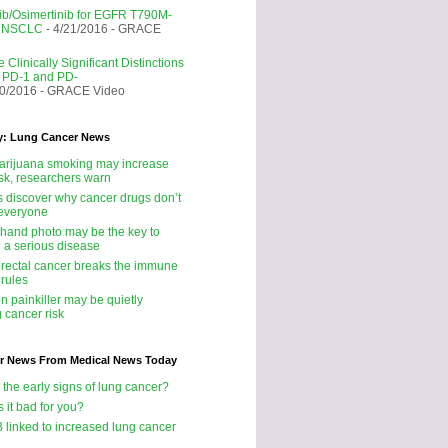
nib/Osimertinib for EGFR T790M-
e NSCLC
- 4/21/2016
- GRACE
 Clinically Significant Distinctions
 PD-1 and PD-
20/2016
- GRACE Video
y: Lung Cancer News
rijuana smoking may increase
isk, researchers warn
ts discover why cancer drugs don’t
 everyone
 hand photo may be the key to
g a serious disease
rectal cancer breaks the immune
 rules
 painkiller may be quietly
 cancer risk
r News From Medical News Today
 the early signs of lung cancer?
s it bad for you?
B linked to increased lung cancer