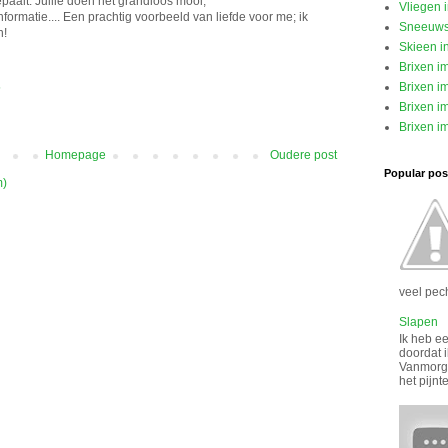
epaalt. Jullie doen het grandioos mooi,
Vliegen 
nformatie.... Een prachtig voorbeeld van liefde voor me; ik
Sneeuw
n!
Skieen i
Brixen i
Brixen im
5
Brixen im
Brixen im
Homepage
Oudere post
Popular post
m)
veel pech
Slapen
Ik heb ee
doordat i
Vanmorge
het pijnt