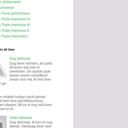
in Zwitserland
schoenen
n Fiss\Ladis\Serfaus
m Thale impressie IV
 Thale impressie III
 Thale impressie II
 Thale impressie I
s all time
Dag allemaal
Dag lieve mensen, als jullie
dit lezen dan ben ik
overleden. De laatste paar
weken waren ontzettend
zwaar voor mij. Ik heb heel
 ge...
n relatief rustige nacht gehad
k heel veel pijnstilling kreeg.
n sliepen JW en ik nog vast toen
eam er al...
Hallo allemaal
Dag allemaal. Ik ben er nog
steeds. Vandaag weer veel