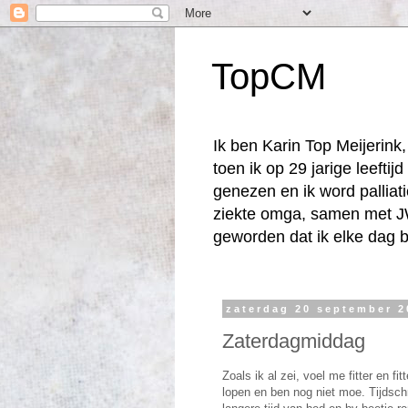
TopCM
Ik ben Karin Top Meijerin
toen ik op 29 jarige leefti
genezen en ik word palliat
ziekte omga, samen met JW
geworden dat ik elke dag b
zaterdag 20 september 2
Zaterdagmiddag
Zoals ik al zei, voel me fitter en f
lopen en ben nog niet moe. Tijdsch