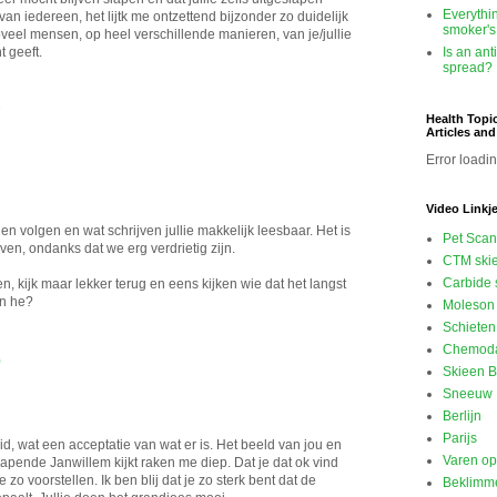
Everythi
van iedereen, het lijtk me ontzettend bijzonder zo duidelijk
smoker's
oveel mensen, op heel verschillende manieren, van je/jullie
Is an ant
t geeft.
spread?
7
Health Topi
Articles an
Error loadin
Video Linkj
en volgen en wat schrijven jullie makkelijk leesbaar. Het is
Pet Scan
jven, ondanks dat we erg verdrietig zijn.
CTM ski
Carbide 
n, kijk maar lekker terug en eens kijken wie dat het langst
en he?
Moleson 
Schieten
Chemod
0
Skieen B
Sneeuw
Berlijn
Parijs
d, wat een acceptatie van wat er is. Het beeld van jou en
Varen o
lapende Janwillem kijkt raken me diep. Dat je dat ok vind
 zo voorstellen. Ik ben blij dat je zo sterk bent dat de
Beklimme