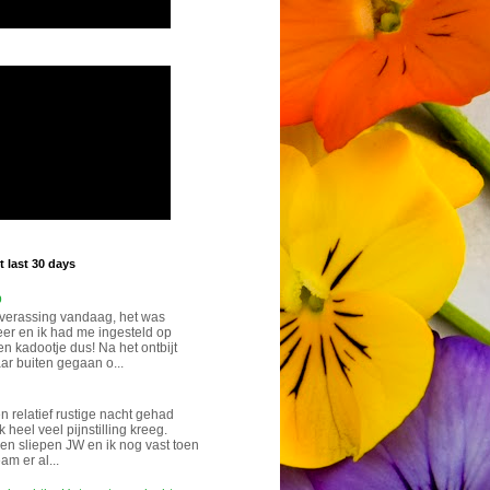
 last 30 days
p
verassing vandaag, het was
eer en ik had me ingesteld op
n kadootje dus! Na het ontbijt
ar buiten gegaan o...
n relatief rustige nacht gehad
k heel veel pijnstilling kreeg.
n sliepen JW en ik nog vast toen
eam er al...