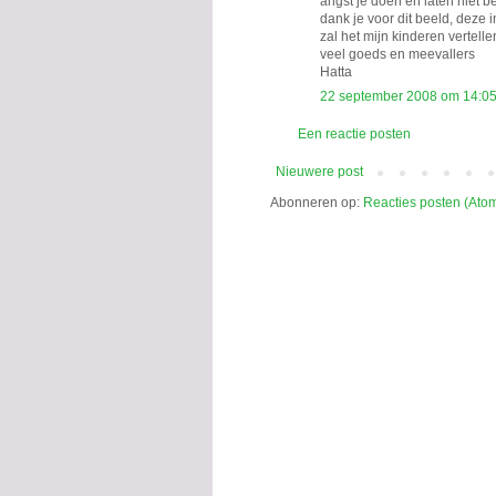
angst je doen en laten niet b
dank je voor dit beeld, deze i
zal het mijn kinderen vertelle
veel goeds en meevallers
Hatta
22 september 2008 om 14:0
Een reactie posten
Nieuwere post
Abonneren op:
Reacties posten (Ato