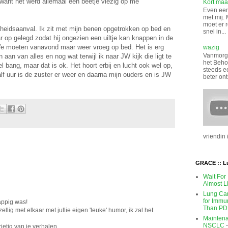
want het werd allemaal een beetje viezig op me
Kort maar
Even een 
met mij. 
moet er 
oeheidsaanval. Ik zit met mijn benen opgetrokken op bed en
snel in...
r op gelegd zodat hij ongezien een uiltje kan knappen in de
 We moeten vanavond maar weer vroeg op bed. Het is erg
wazig
Vanmorge
 aan van alles en nog wat terwijl ik naar JW kijk die ligt te
het Beho
l bang, maar dat is ok. Het hoort erbij en lucht ook wel op,
steeds e
lf uur is de zuster er weer en daarna mijn ouders en is JW
beter ont
vriendin (
GRACE :: L
Wait For
Almost L
Lung Can
for Immu
rappig was!
Than PD
ellig met elkaar met jullie eigen 'leuke' humor, ik zal het
Maintena
NSCLC
-
ietig van je verhalen.