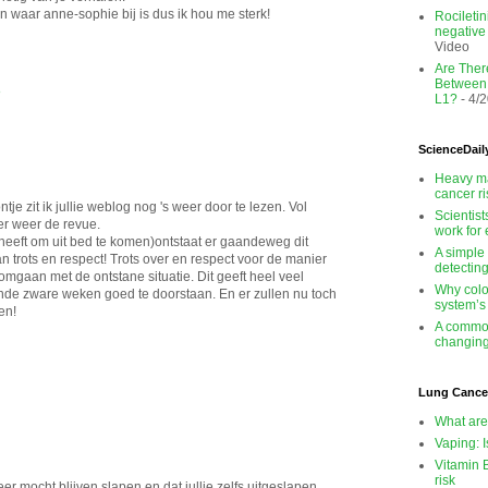
n waar anne-sophie bij is dus ik hou me sterk!
Rocileti
negativ
Video
Are There
Between
8
L1?
- 4/
ScienceDail
Heavy ma
cancer r
je zit ik jullie weblog nog 's weer door te lezen. Vol
Scientis
er weer de revue.
work for
eeft om uit bed te komen)ontstaat er gaandeweg dit
A simple
 trots en respect! Trots over en respect voor de manier
detectin
omgaan met de ontstane situatie. Dit geeft heel veel
Why colo
nde zware weken goed te doorstaan. En er zullen nu toch
system’s
en!
A common
changing
Lung Cance
What are
Vaping: I
Vitamin 
risk
r mocht blijven slapen en dat jullie zelfs uitgeslapen