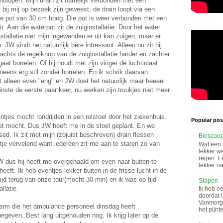
ondlopen. Mijn drain zit namelijk verbonden met een
t bij mij op bezoek zijn geweest, de drain loopt via een
ge pot van 30 cm hoog. Die pot is weer verbonden met een
it. Aan die waterpot zit de zuiginstallatie. Door het water
nstallatie niet mijn ingewanden er uit kan zuigen, maar er
JW vindt het natuurlijk bere intressant. Alleen nu zit hij
wachts de regelknop van de zuiginstallatie harder en zachter
aat borrelen. Of hij houdt met zijn vinger de luchtinlaat
ineens erg stil zonder borrelen. En ik schrik daarvan.
t alleen even "eng" en JW doet het natuurlijk maar heeeel
minste de eerste paar keer, nu werken zijn truukjes niet meer
ntjes mocht rondrijden in een rolstoel door het ziekenhuis.
Popular post
et mocht. Dus JW heeft me in de stoel geplant. En we
ed. Ik zit met mijn (zojuist beschreven) drain flessen
Bioscoo
eetje vervelend want iedereen zit me aan te staren zo van
Wat een 
lekker w
regen. Ee
 dus hij heeft me overgehaald om even naar buiten te
lekker na
heeft. Ik heb eventjes lekker buiten in de frisse lucht in de
jd terug van onze tour(mocht 30 min) en ik was op tijd
Slapen
llatie.
Ik heb ee
doordat i
Vanmorge
erarm die het ambulance personeel dinsdag heeft
het pijnt
begeven. Best lang uitgehouden nog. Ik krijg later op de