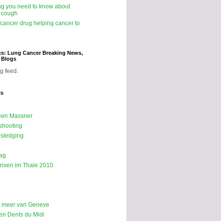
ng you need to know about
 cough
icancer drug helping cancer to
cs: Lung Cancer Breaking News,
d Blogs
g feed.
es
een Massner
shooting
sledging
ag
rixen im Thale 2010
p meer van Geneve
n Dents du Midi