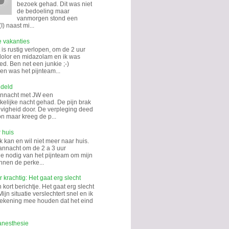
bezoek gehad. Dit was niet
de bedoeling maar
vanmorgen stond een
I) naast mi...
e vakanties
is rustig verlopen, om de 2 uur
dolor en midazolam en ik was
d. Ben net een junkie ;-)
n was het pijnteam...
ndeld
annacht met JW een
kelijke nacht gehad. De pijn brak
hevigheid door. De verpleging deed
on maar kreeg de p...
 huis
k kan en wil niet meer naar huis.
annacht om de 2 a 3 uur
tie nodig van het pijnteam om mijn
nnen de perke...
 krachtig: Het gaat erg slecht
kort berichtje. Het gaat erg slecht
Mijn situatie verslechtert snel en ik
rekening mee houden dat het eind
anesthesie