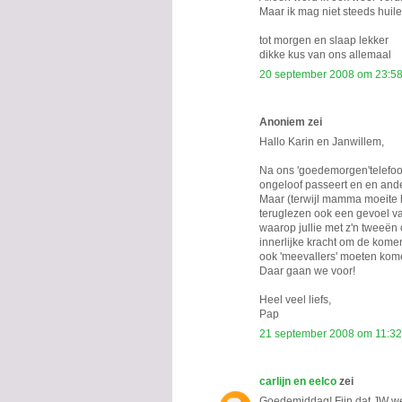
Maar ik mag niet steeds huile
tot morgen en slaap lekker
dikke kus van ons allemaal
20 september 2008 om 23:5
Anoniem zei
Hallo Karin en Janwillem,
Na ons 'goedemorgen'telefoont
ongeloof passeert en en and
Maar (terwijl mamma moeite h
teruglezen ook een gevoel van
waarop jullie met z'n tweeën 
innerlijke kracht om de kome
ook 'meevallers' moeten kom
Daar gaan we voor!
Heel veel liefs,
Pap
21 september 2008 om 11:32
carlijn en eelco
zei
Goedemiddag! Fijn dat JW wee