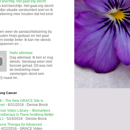
 krachtig: Het gaat erg slecht
kort berichtje. Het gaat erg slecht
Mijn situatie verslechtert snel en ik
rekening mee houden dat het eind
n weer de aandachtstraining bij
uden Huijs gedaan en het gaat
en beetje beter. Ik kan me steeds
spannen en ...
Hallo allemaal
Dag allemaal. Ik ben er nog
steeds. Vandaag weer veel
bezoek gehad. Dit was niet
de bedoeling maar
vanmorgen stond een
I) naast mi...
ung Cancer
 It – The New GRACE Site Is
ive!
- 8/31/2018
- Denise Brock
cer Video Library – Biomarkers
notherapy Is There Anything Better
L1
- 5/24/2018
- Denise Brock
nce Therapy for Advanced
 4/22/2016
- GRACE Video