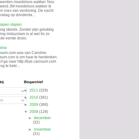
 werden moedeloos wakker. Nou
k werd JW moedeloos wakker ik
en roes van verdoving. De nacht
sdag op donderda...
lapen slapen
nog steeds. Zonder pijn gelukkig.
ing midazolam is al wel 6x zo
de eerste dosis.
line
osum.com was van Caroline.
sum.com is om haar te herdenken.
 of ga naar http://bye.carosum.com
og te beki...
bij
Blogarchief
►
2011
(328)
►
2010
(381)
es
►
2009
(368)
▼
2008
(128)
►
december
(32)
►
november
(31)