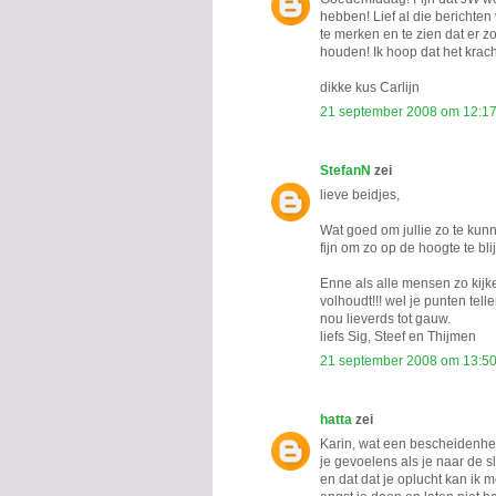
hebben! Lief al die berichten 
te merken en te zien dat er z
houden! Ik hoop dat het krach
dikke kus Carlijn
21 september 2008 om 12:1
StefanN
zei
lieve beidjes,
Wat goed om jullie zo te kunn
fijn om zo op de hoogte te bli
Enne als alle mensen zo kijke
volhoudt!!! wel je punten tell
nou lieverds tot gauw.
liefs Sig, Steef en Thijmen
21 september 2008 om 13:5
hatta
zei
Karin, wat een bescheidenhei
je gevoelens als je naar de s
en dat dat je oplucht kan ik me