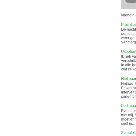
vriendin (
Prachtig
De nacht 
een dipi
weer gere
Vanmorge
Uitbeha
Ik heb v
verschrik
in alle 
wat ze k
Niet naar
Helaas. I
Er was v
interven
pijnen bi
Kort maar
Even een 
met mij. 
moet er 
snel in...
Spinale 