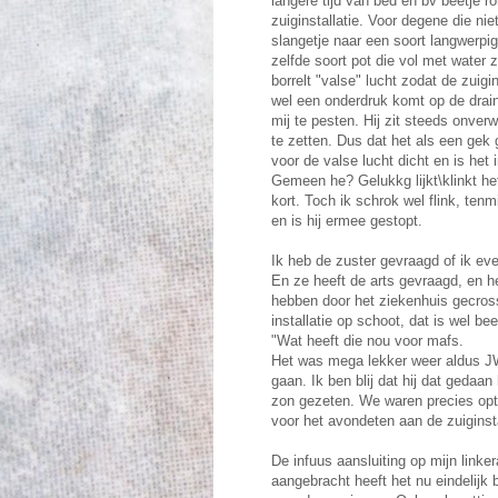
langere tijd van bed en bv beetje r
zuiginstallatie. Voor degene die nie
slangetje naar een soort langwerpi
zelfde soort pot die vol met water z
borrelt "valse" lucht zodat de zuigi
wel een onderdruk komt op de drain. 
mij te pesten. Hij zit steeds onver
te zetten. Dus dat het als een gek g
voor de valse lucht dicht en is het 
Gemeen he? Gelukkg lijkt\klinkt he
kort. Toch ik schrok wel flink, ten
en is hij ermee gestopt.
Ik heb de zuster gevraagd of ik eve
En ze heeft de arts gevraagd, en h
hebben door het ziekenhuis gecross
installatie op schoot, dat is wel b
"Wat heeft die nou voor mafs.
Het was mega lekker weer aldus JW
gaan. Ik ben blij dat hij dat gedaan 
zon gezeten. We waren precies opti
voor het avondeten aan de zuiginsta
De infuus aansluiting op mijn link
aangebracht heeft het nu eindelijk 