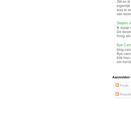
JW en ik
eigenlij
was in e
van woen
Slapen s
Ik slaap 
De doser
hoog als 
Bye Caro
blog.car
Bye.caro
Klik hier
om het bl
Aanmelden 
Posts
Reacti