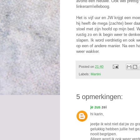
avond een nieuwe. Ook wel prettig 
linkerarm\elleboog.
Het is vijf uur en JW krijgt een m
hij heeft de mega (zachte) beer daa
stoel met zijn hoofd op mijn bed.
rustig zo en ik begin weer te denken
slapen. Ik word verdrietig en ook we
op een of andere manier. Na een ha
weer wakker.
Posted on
21:40
Labels:
Martini
5 opmerkingen:
je zus
zei
hi karin,
jeetje ik wist niet dat jw zo g
gelukkig hebben jullie het gez
nooit begrijpen.
Alleen word ik ook weer verdr