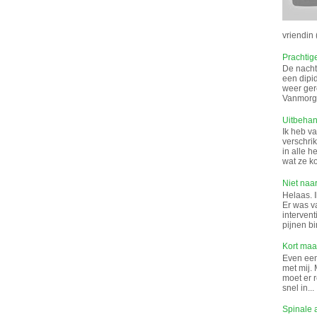
vriendin (
Prachtig
De nacht 
een dipi
weer gere
Vanmorge
Uitbeha
Ik heb v
verschrik
in alle 
wat ze k
Niet naar
Helaas. I
Er was v
interven
pijnen bi
Kort maar
Even een 
met mij. 
moet er 
snel in...
Spinale 