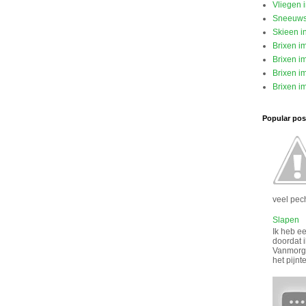
Vliegen 
Sneeuw
Skieen i
Brixen i
Brixen im
Brixen im
Brixen im
Popular post
veel pech
Slapen
Ik heb ee
doordat i
Vanmorge
het pijnt