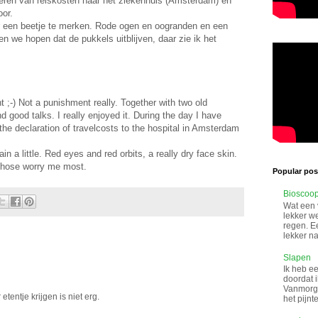
areren van reiskosten naar het ziekenhuis (Amsterdam) en
oor.
er een beetje te merken. Rode ogen en oogranden en een
en we hopen dat de pukkels uitblijven, daar zie ik het
t ;-) Not a punishment really. Together with two old
d good talks. I really enjoyed it. During the day I have
 the declaration of travelcosts to the hospital in Amsterdam
in a little. Red eyes and red orbits, a really dry face skin.
 those worry me most.
Popular post
Bioscoo
Wat een 
lekker w
regen. Ee
lekker na
Slapen
Ik heb ee
doordat i
Vanmorge
 etentje krijgen is niet erg.
het pijnt