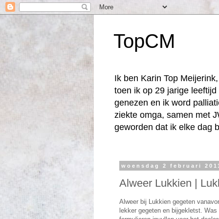
TopCM
Ik ben Karin Top Meijerin
toen ik op 29 jarige leefti
genezen en ik word palliat
ziekte omga, samen met JW
geworden dat ik elke dag b
woensdag 2 februari 201
Alweer Lukkien | Luk
Alweer bij Lukkien gegeten vanavon
lekker gegeten en bijgekletst. Wa