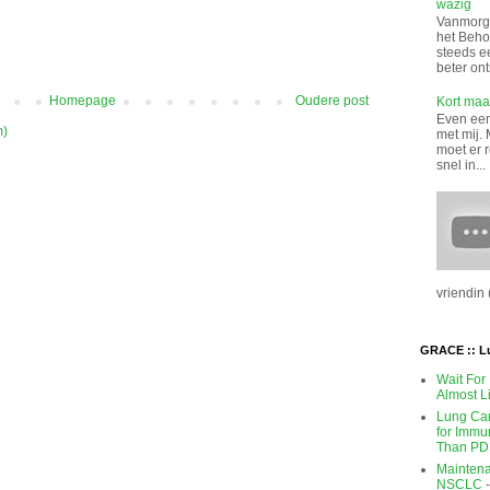
wazig
Vanmorge
het Beho
steeds e
beter ont
Homepage
Oudere post
Kort maar
Even een 
m)
met mij. 
moet er 
snel in...
vriendin (
GRACE :: L
Wait For
Almost L
Lung Can
for Immu
Than PD
Maintena
NSCLC
-