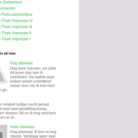
in Zwitserland
schoenen
n Fiss\Ladis\Serfaus
m Thale impressie IV
 Thale impressie III
 Thale impressie II
 Thale impressie I
s all time
Dag allemaal
Dag lieve mensen, als jullie
dit lezen dan ben ik
overleden. De laatste paar
weken waren ontzettend
zwaar voor mij. Ik heb heel
 ge...
n relatief rustige nacht gehad
k heel veel pijnstilling kreeg.
n sliepen JW en ik nog vast toen
eam er al...
Hallo allemaal
Dag allemaal. Ik ben er nog
steeds. Vandaag weer veel