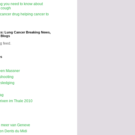
ng you need to know about
 cough
icancer drug helping cancer to
cs: Lung Cancer Breaking News,
d Blogs
g feed.
es
een Massner
shooting
sledging
ag
rixen im Thale 2010
p meer van Geneve
n Dents du Midi