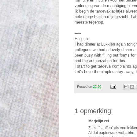
formulieren invullen voor het decl
verlenging van de machtiging hierv
Ik begin de tarcevaklachtjes alwe
hele droge huid in mijn gezicht. Lat
meeste tegenop.
-----
English:
I had dinner at Lukkien again tonigh
collegues we had a lovely dinner an
been busy with filling out forms for
and the authorization for this.
I start to get tarceva complaints aga
Let's hope the pimples stay away,
Posted on
22:20
1 opmerking:
Marjolijn zei
Zulke "straffen" als een lekker
Al dat papierwerk wel....bbrrr.