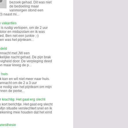
bezoek gehad. Dit was niet
de bedoeling maar
vanmorgen stond een
I) naast mi...
e vakanties
is rustig verlopen, om de 2 uur
dolor en midazolam en ik was
d. Ben net een junkie ;-)
n was het pijnteam...
ndeld
annacht met JW een
kelijke nacht gehad. De pijn brak
hevigheid door. De verpleging deed
on maar kreeg de p...
 huis
k kan en wil niet meer naar huis.
annacht om de 2 a 3 uur
tie nodig van het pijnteam om mijn
nnen de perke...
 krachtig: Het gaat erg slecht
kort berichtje. Het gaat erg slecht
Mijn situatie verslechtert snel en ik
rekening mee houden dat het eind
anesthesie