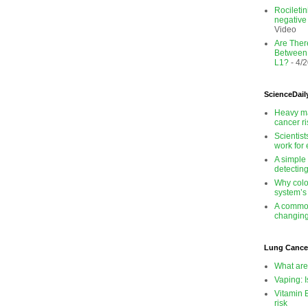
Rocileti
negativ
Video
Are There
Between
L1?
- 4/
ScienceDail
Heavy ma
cancer r
Scientis
work for
A simple
detectin
Why colo
system’s
A common
changing
Lung Cance
What are
Vaping: I
Vitamin 
risk