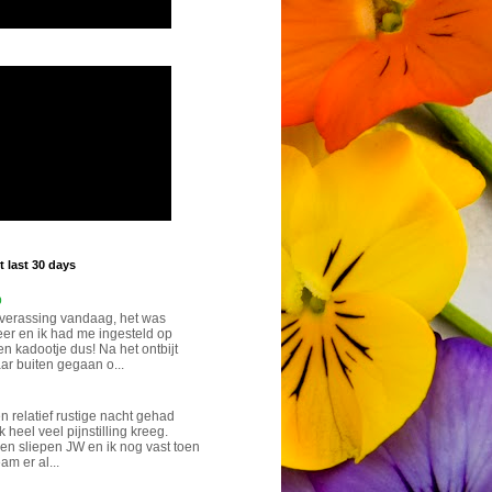
 last 30 days
p
verassing vandaag, het was
eer en ik had me ingesteld op
n kadootje dus! Na het ontbijt
ar buiten gegaan o...
n relatief rustige nacht gehad
k heel veel pijnstilling kreeg.
n sliepen JW en ik nog vast toen
eam er al...