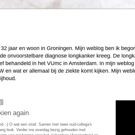
k, 32 jaar en woon in Groningen. Mijn weblog ben ik beg
jd de onvoorstelbare diagnose longkanker kreeg. De longk
ief behandeld in het VUmc in Amsterdam. In mijn weblog 
 en wat er allemaal bij de ziekte komt kijken. Mijn web
ijhoud.
1
kien again
d ;-) O wat een straf. Samen met twee oud-collega's
s erg leuk. Verder me overdag bezig gehouden met