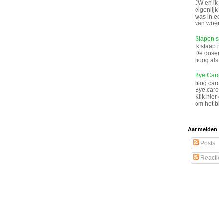
JW en ik
eigenlij
was in e
van woen
Slapen s
Ik slaap 
De doser
hoog als 
Bye Caro
blog.car
Bye.caro
Klik hier
om het bl
Aanmelden 
Posts
Reacti