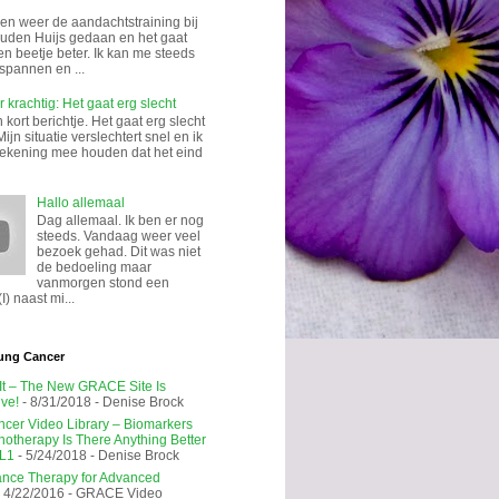
n weer de aandachtstraining bij
uden Huijs gedaan en het gaat
en beetje beter. Ik kan me steeds
spannen en ...
 krachtig: Het gaat erg slecht
kort berichtje. Het gaat erg slecht
Mijn situatie verslechtert snel en ik
rekening mee houden dat het eind
Hallo allemaal
Dag allemaal. Ik ben er nog
steeds. Vandaag weer veel
bezoek gehad. Dit was niet
de bedoeling maar
vanmorgen stond een
I) naast mi...
ung Cancer
 It – The New GRACE Site Is
ive!
- 8/31/2018
- Denise Brock
cer Video Library – Biomarkers
notherapy Is There Anything Better
L1
- 5/24/2018
- Denise Brock
nce Therapy for Advanced
 4/22/2016
- GRACE Video