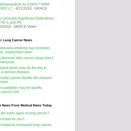
nib/Osimertinib for EGFR T790M-
e NSCLC
- 4/21/2016
- GRACE
 Clinically Significant Distinctions
 PD-1 and PD-
20/2016
- GRACE Video
y: Lung Cancer News
rijuana smoking may increase
isk, researchers warn
ts discover why cancer drugs don’t
 everyone
 hand photo may be the key to
g a serious disease
rectal cancer breaks the immune
 rules
 painkiller may be quietly
 cancer risk
r News From Medical News Today
 the early signs of lung cancer?
s it bad for you?
B linked to increased lung cancer