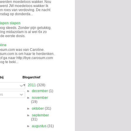
 werden moedeloos wakker. Nou
k werd JW moedeloos wakker ik
en roes van verdoving. De nacht
sdag op donderda...
lapen slapen
nog steeds. Zonder pijn gelukkig.
ing midazolam is al wel 6x zo
de eerste dosis.
line
osum.com was van Caroline.
sum.com is om haar te herdenken.
 of ga naar http://bye.carosum.com
og te beki...
bij
Blogarchief
▼
2011
(328)
►
december
(1)
es
►
november
(19)
►
oktober
(31)
►
september
(31)
►
augustus
(31)