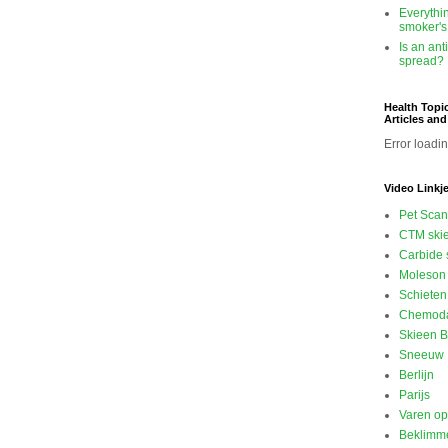
Everythi
smoker's
Is an ant
spread?
Health Topi
Articles an
Error loadin
Video Linkj
Pet Scan
CTM ski
Carbide 
Moleson 
Schieten
Chemod
Skieen B
Sneeuw
Berlijn
Parijs
Varen o
Beklimme