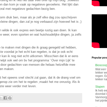
nvulling en ik heb het daar veel over op mijn blog. Sowieso
p en dan kom je vaak op negatieve gevoelens. Het lijkt dan
oral met negatieve gedachten bezig ben.
d enorm druk ben, maar als je zelf elke dag zou opschrijven
kleine dingen, dan zal je nog verbaasd zijn hoeveel het is ;)
n wilde ik ook expres een beetje rustig aan doen. Ik kan
e weer, even sporten en wat huishoudelijke dingen, ja zelfs
e te maken met dingen die ik graag geregeld wil hebben,
te voordat je het echt kan regelen, is dat je ook echt
ar kan ik nog niet echt uitkomen. Misschien dat ik er eens
Popular post
elpt ook wel om bv het programma ' Over mijn Lijk' te
rd door gedachten van mensen die helaas hetzelfde mee
Bioscoo
ten maken.
Wat een 
lekker w
regen. Ee
t het opeens snel slecht zal gaan, dat ik de drang voel om
lekker na
genop zie om het te regelen ,maakt het me onrustig. Als ik
ste weer verder met leven.
Slapen
Ik heb ee
doordat i
Vanmorge
het pijnt