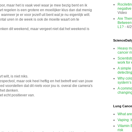
Rocileti
hoor, maar het is vaak veel waar je mee bezig bent en ik
negativ
art regelen is een grotere en moeilijker klus dan dat menig
Video
wanneer je er voor jezelf uit bent wat je nu eigenlijk wilt.
Are There
antal uren in de week is ook de moeite waart om te
Between
L1?
- 4/
enken dit weekend, maar vergeet niet dat het weekend is
ScienceDail
Heavy ma
cancer r
Scientis
work for
A simple
detectin
t wilt, is niet niks.
Why colo
, respectvol, maar ook heel heftig en het betreft wel van jouw
system’s
oed voorstellen dat dit niets voor jou is. overal die camera's
A common
n het denken.
changing
et echt positiever van.
Lung Cance
What are
Vaping: I
Vitamin 
risk