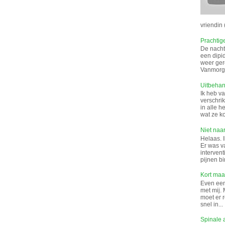
vriendin (
Prachtig
De nacht 
een dipi
weer gere
Vanmorge
Uitbeha
Ik heb v
verschrik
in alle 
wat ze k
Niet naar
Helaas. I
Er was v
interven
pijnen bi
Kort maar
Even een 
met mij. 
moet er 
snel in...
Spinale 