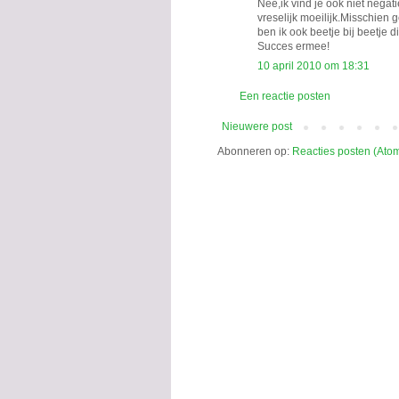
Nee,ik vind je ook niet negat
vreselijk moeilijk.Misschien g
ben ik ook beetje bij beetje
Succes ermee!
10 april 2010 om 18:31
Een reactie posten
Nieuwere post
Abonneren op:
Reacties posten (Ato