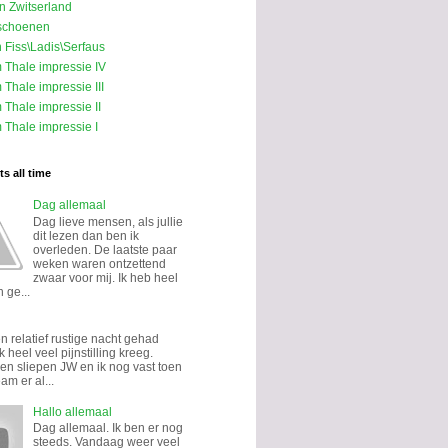
in Zwitserland
schoenen
n Fiss\Ladis\Serfaus
m Thale impressie IV
 Thale impressie III
 Thale impressie II
 Thale impressie I
s all time
Dag allemaal
Dag lieve mensen, als jullie
dit lezen dan ben ik
overleden. De laatste paar
weken waren ontzettend
zwaar voor mij. Ik heb heel
 ge...
n relatief rustige nacht gehad
k heel veel pijnstilling kreeg.
n sliepen JW en ik nog vast toen
eam er al...
Hallo allemaal
Dag allemaal. Ik ben er nog
steeds. Vandaag weer veel