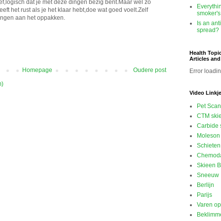
ief,logisch dat je met deze dingen bezig bent.Maar wel zo
Everythi
eeft het rust als je het klaar hebt,doe wat goed voelt.Zelf
smoker's
 dingen aan het oppakken.
Is an ant
spread?
Health Topi
Articles an
Homepage
Oudere post
Error loadin
m)
Video Linkj
Pet Scan
CTM ski
Carbide 
Moleson 
Schieten
Chemod
Skieen B
Sneeuw
Berlijn
Parijs
Varen o
Beklimme