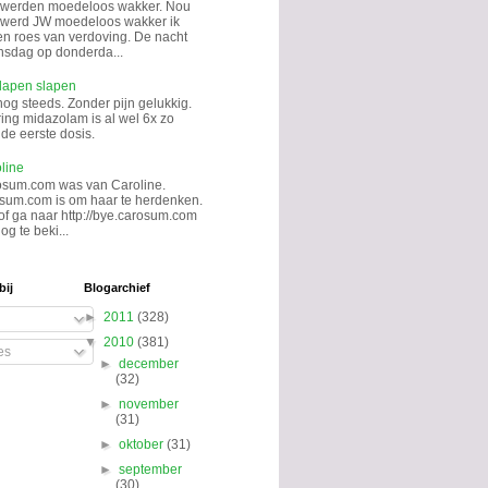
 werden moedeloos wakker. Nou
k werd JW moedeloos wakker ik
en roes van verdoving. De nacht
sdag op donderda...
lapen slapen
nog steeds. Zonder pijn gelukkig.
ing midazolam is al wel 6x zo
de eerste dosis.
line
osum.com was van Caroline.
sum.com is om haar te herdenken.
 of ga naar http://bye.carosum.com
og te beki...
bij
Blogarchief
►
2011
(328)
▼
2010
(381)
es
►
december
(32)
►
november
(31)
►
oktober
(31)
►
september
(30)