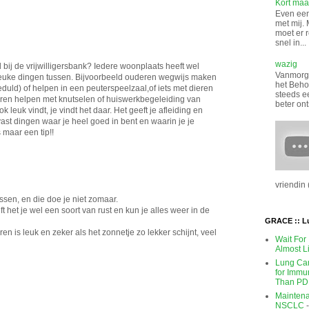
Kort maar
Even een 
met mij. 
moet er 
snel in...
wazig
bij de vrijwilligersbank? Iedere woonplaats heeft wel
Vanmorge
 leuke dingen tussen. Bijvoorbeeld ouderen wegwijs maken
het Beho
duld) of helpen in een peuterspeelzaal,of iets met dieren
steeds e
deren helpen met knutselen of huiswerkbegeleiding van
beter ont
k leuk vindt, je vindt het daar. Het geeft je afleiding en
vast dingen waar je heel goed in bent en waarin je je
 maar een tip!!
vriendin (
ussen, en die doe je niet zomaar.
ft het je wel een soort van rust en kun je alles weer in de
GRACE :: L
n is leuk en zeker als het zonnetje zo lekker schijnt, veel
Wait For
Almost L
Lung Can
for Immu
Than PD
Maintena
NSCLC
-