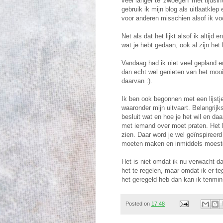
veel langer te 'zwoegen' met tijdsi
gebruik ik mijn blog als uitlaatkle
voor anderen misschien alsof ik vo
Net als dat het lijkt alsof ik altij
wat je hebt gedaan, ook al zijn het 
Vandaag had ik niet veel gepland e
dan echt wel genieten van het mooi
daarvan :).
Ik ben ook begonnen met een lijstj
waaronder mijn uitvaart. Belangrijks
besluit wat en hoe je het wil en da
met iemand over moet praten. Het h
zien. Daar word je wel geïnspiree
moeten maken en inmiddels moes
Het is niet omdat ik nu verwacht da
het te regelen, maar omdat ik er te
het geregeld heb dan kan ik tenmin
Posted on
17:48