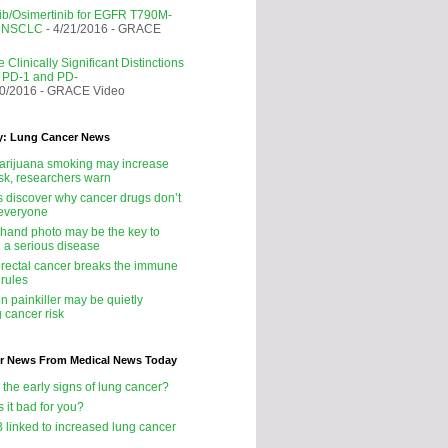
nib/Osimertinib for EGFR T790M-
e NSCLC
- 4/21/2016
- GRACE
 Clinically Significant Distinctions
 PD-1 and PD-
20/2016
- GRACE Video
y: Lung Cancer News
rijuana smoking may increase
isk, researchers warn
ts discover why cancer drugs don’t
 everyone
 hand photo may be the key to
g a serious disease
rectal cancer breaks the immune
 rules
 painkiller may be quietly
 cancer risk
r News From Medical News Today
 the early signs of lung cancer?
s it bad for you?
B linked to increased lung cancer