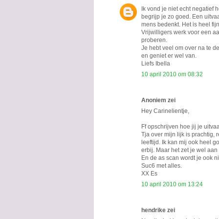
Ik vond je niet echt negatief 
begrijp je zo goed. Een uitva
mens bedenkt. Het is heel fijn 
Vrijwilligers werk voor een a
proberen.
Je hebt veel om over na te d
en geniet er wel van.
Liefs Ibella
10 april 2010 om 08:32
Anoniem zei
Hey Carinelientje,
Ff opschrijven hoe jij je uitvaar
Tja over mijn lijk is prachtig
leeftijd. Ik kan mij ook heel g
erbij. Maar het zet je wel aa
En de as scan wordt je ook ni
Suc6 met alles.
XX Es
10 april 2010 om 13:24
hendrike zei