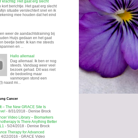
 krachtig: Het gaat erg slecht
kort berichtje. Het gaat erg slecht
Mijn situatie verslechtert snel en ik
rekening mee houden dat het eind
n weer de aandachtstraining bij
uden Huijs gedaan en het gaat
en beetje beter. Ik kan me steeds
spannen en ...
Hallo allemaal
Dag allemaal. Ik ben er nog
steeds. Vandaag weer veel
bezoek gehad. Dit was niet
de bedoeling maar
vanmorgen stond een
I) naast mi...
ung Cancer
 It – The New GRACE Site Is
ive!
- 8/31/2018
- Denise Brock
cer Video Library – Biomarkers
notherapy Is There Anything Better
L1
- 5/24/2018
- Denise Brock
nce Therapy for Advanced
 4/22/2016
- GRACE Video