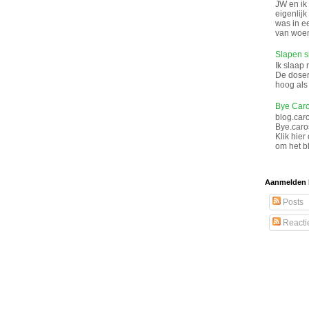
JW en ik
eigenlij
was in e
van woen
Slapen s
Ik slaap 
De doser
hoog als 
Bye Caro
blog.car
Bye.caro
Klik hier
om het bl
Aanmelden 
Posts
Reacti