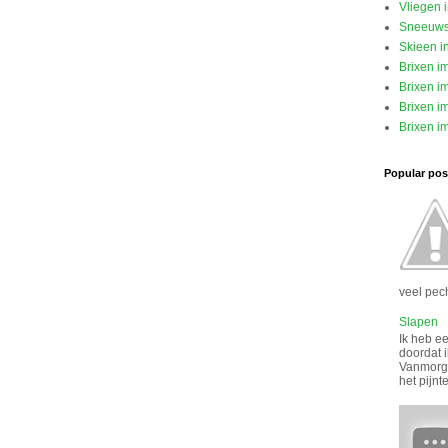
Vliegen 
Sneeuw
Skieen i
Brixen i
Brixen im
Brixen im
Brixen im
Popular post
veel pech
Slapen
Ik heb ee
doordat i
Vanmorge
het pijnt