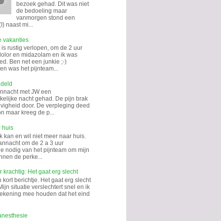
bezoek gehad. Dit was niet
de bedoeling maar
vanmorgen stond een
I) naast mi...
e vakanties
is rustig verlopen, om de 2 uur
dolor en midazolam en ik was
d. Ben net een junkie ;-)
n was het pijnteam...
ndeld
annacht met JW een
kelijke nacht gehad. De pijn brak
hevigheid door. De verpleging deed
on maar kreeg de p...
 huis
k kan en wil niet meer naar huis.
annacht om de 2 a 3 uur
tie nodig van het pijnteam om mijn
nnen de perke...
 krachtig: Het gaat erg slecht
kort berichtje. Het gaat erg slecht
Mijn situatie verslechtert snel en ik
rekening mee houden dat het eind
anesthesie