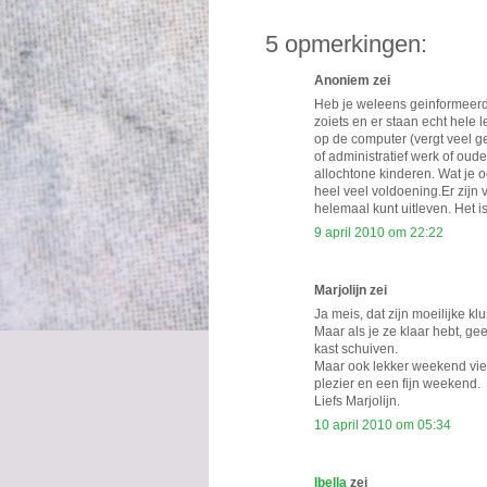
5 opmerkingen:
Anoniem zei
Heb je weleens geinformeerd 
zoiets en er staan echt hele
op de computer (vergt veel ge
of administratief werk of ou
allochtone kinderen. Wat je oo
heel veel voldoening.Er zijn 
helemaal kunt uitleven. Het is
9 april 2010 om 22:22
Marjolijn zei
Ja meis, dat zijn moeilijke kl
Maar als je ze klaar hebt, gee
kast schuiven.
Maar ook lekker weekend viere
plezier en een fijn weekend.
Liefs Marjolijn.
10 april 2010 om 05:34
Ibella
zei