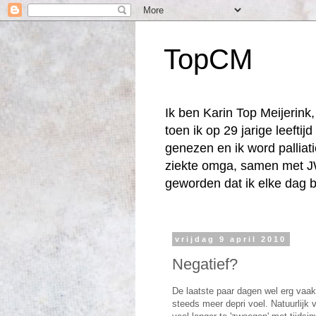
TopCM
Ik ben Karin Top Meijerin
toen ik op 29 jarige leefti
genezen en ik word palliat
ziekte omga, samen met JW
geworden dat ik elke dag b
vrijdag 9 april 2010
Negatief?
De laatste paar dagen wel erg vaak
steeds meer depri voel. Natuurlijk v