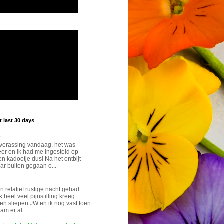
 last 30 days
p
verassing vandaag, het was
eer en ik had me ingesteld op
n kadootje dus! Na het ontbijt
ar buiten gegaan o...
n relatief rustige nacht gehad
k heel veel pijnstilling kreeg.
n sliepen JW en ik nog vast toen
eam er al...