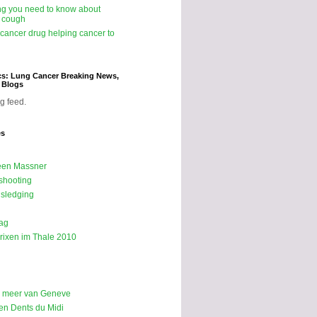
ng you need to know about
 cough
icancer drug helping cancer to
cs: Lung Cancer Breaking News,
d Blogs
g feed.
es
een Massner
shooting
sledging
ag
rixen im Thale 2010
p meer van Geneve
n Dents du Midi