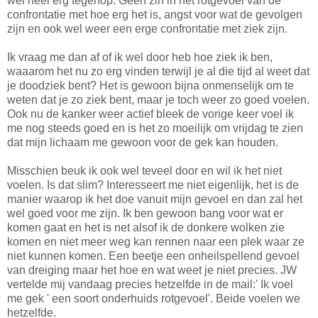
wel heel erg tegenop. Geen zin in het rotgevoel van de
confrontatie met hoe erg het is, angst voor wat de gevolgen
zijn en ook wel weer een erge confrontatie met ziek zijn.
Ik vraag me dan af of ik wel door heb hoe ziek ik ben,
waaarom het nu zo erg vinden terwijl je al die tijd al weet dat
je doodziek bent? Het is gewoon bijna onmenselijk om te
weten dat je zo ziek bent, maar je toch weer zo goed voelen.
Ook nu de kanker weer actief bleek de vorige keer voel ik
me nog steeds goed en is het zo moeilijk om vrijdag te zien
dat mijn lichaam me gewoon voor de gek kan houden.
Misschien beuk ik ook wel teveel door en wil ik het niet
voelen. Is dat slim? Interesseert me niet eigenlijk, het is de
manier waarop ik het doe vanuit mijn gevoel en dan zal het
wel goed voor me zijn. Ik ben gewoon bang voor wat er
komen gaat en het is net alsof ik de donkere wolken zie
komen en niet meer weg kan rennen naar een plek waar ze
niet kunnen komen. Een beetje een onheilspellend gevoel
van dreiging maar het hoe en wat weet je niet precies. JW
vertelde mij vandaag precies hetzelfde in de mail:' Ik voel
me gek ' een soort onderhuids rotgevoel'. Beide voelen we
hetzelfde.