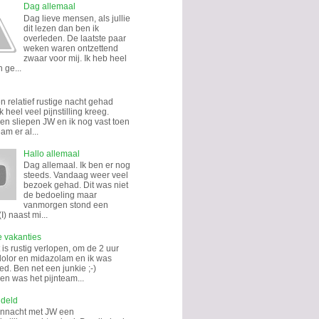
Dag allemaal
Dag lieve mensen, als jullie
dit lezen dan ben ik
overleden. De laatste paar
weken waren ontzettend
zwaar voor mij. Ik heb heel
 ge...
n relatief rustige nacht gehad
k heel veel pijnstilling kreeg.
n sliepen JW en ik nog vast toen
eam er al...
Hallo allemaal
Dag allemaal. Ik ben er nog
steeds. Vandaag weer veel
bezoek gehad. Dit was niet
de bedoeling maar
vanmorgen stond een
I) naast mi...
e vakanties
is rustig verlopen, om de 2 uur
dolor en midazolam en ik was
d. Ben net een junkie ;-)
n was het pijnteam...
ndeld
annacht met JW een