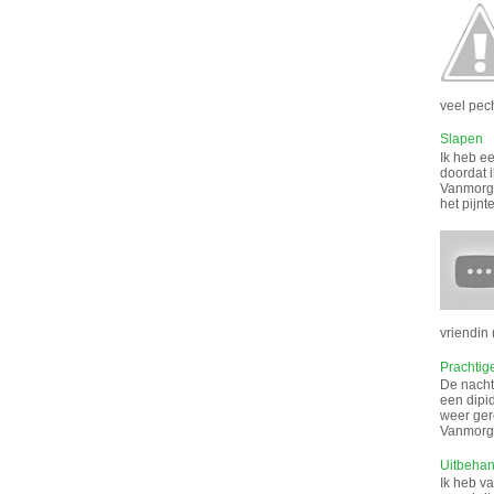
veel pech
Slapen
Ik heb ee
doordat i
Vanmorge
het pijnt
vriendin (
Prachtig
De nacht 
een dipi
weer gere
Vanmorge
Uitbeha
Ik heb v