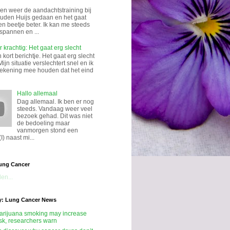
n weer de aandachtstraining bij
uden Huijs gedaan en het gaat
en beetje beter. Ik kan me steeds
spannen en ...
 krachtig: Het gaat erg slecht
kort berichtje. Het gaat erg slecht
Mijn situatie verslechtert snel en ik
rekening mee houden dat het eind
Hallo allemaal
Dag allemaal. Ik ben er nog
steeds. Vandaag weer veel
bezoek gehad. Dit was niet
de bedoeling maar
vanmorgen stond een
I) naast mi...
ung Cancer
en...
y: Lung Cancer News
rijuana smoking may increase
isk, researchers warn