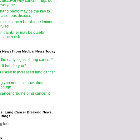
ts discover why cancer drugs don’t
 everyone
 hand photo may be the key to
g a serious disease
rectal cancer breaks the immune
 rules
 painkiller may be quietly
 cancer risk
r News From Medical News Today
 the early signs of lung cancer?
s it bad for you?
B linked to increased lung cancer
ng you need to know about
 cough
icancer drug helping cancer to
cs: Lung Cancer Breaking News,
d Blogs
g feed.
es