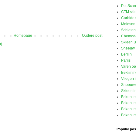
Pet Scan
CTM ski
Carbide 
Moleson 
Schieten
Homepage
Oudere post
Chemod
Skieen B
m)
Sneeuw
Berlijn
Parijs
Varen o
Beklimme
Vliegen 
Sneeuw
Skieen i
Brixen i
Brixen im
Brixen im
Brixen im
Popular post