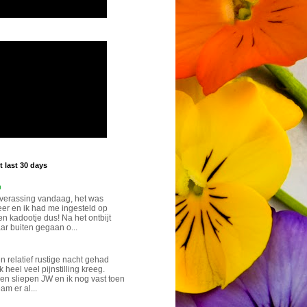
 last 30 days
p
verassing vandaag, het was
eer en ik had me ingesteld op
n kadootje dus! Na het ontbijt
ar buiten gegaan o...
n relatief rustige nacht gehad
k heel veel pijnstilling kreeg.
n sliepen JW en ik nog vast toen
eam er al...