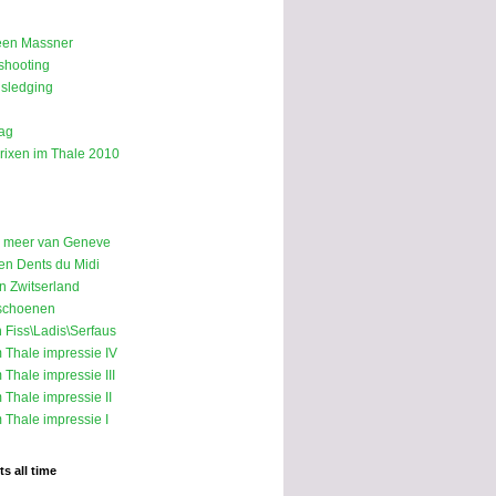
een Massner
shooting
sledging
ag
rixen im Thale 2010
p meer van Geneve
n Dents du Midi
in Zwitserland
schoenen
n Fiss\Ladis\Serfaus
m Thale impressie IV
 Thale impressie III
 Thale impressie II
 Thale impressie I
s all time