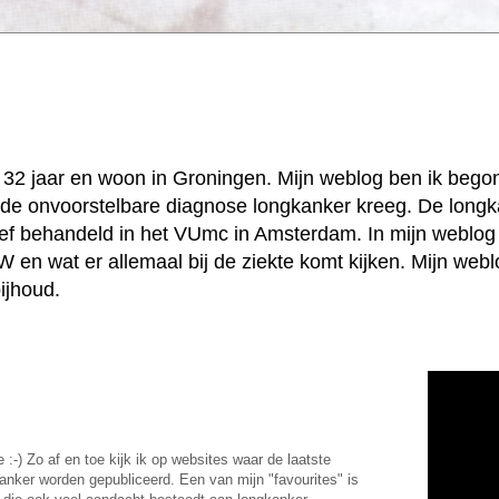
k, 32 jaar en woon in Groningen. Mijn weblog ben ik beg
jd de onvoorstelbare diagnose longkanker kreeg. De longk
ief behandeld in het VUmc in Amsterdam. In mijn weblog 
 en wat er allemaal bij de ziekte komt kijken. Mijn web
ijhoud.
-) Zo af en toe kijk ik op websites waar de laatste
anker worden gepubliceerd. Een van mijn "favourites" is