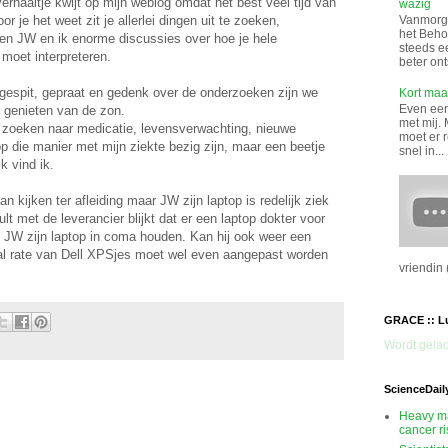
verhaaltje kwijt op mijn weblog omdat het best veel tijd van
wazig
 je het weet zit je allerlei dingen uit te zoeken,
Vanmorge
het Beho
en JW en ik enorme discussies over hoe je hele
steeds e
moet interpreteren.
beter ont
gespit, gepraat en gedenk over de onderzoeken zijn we
Kort maar
Even een 
 genieten van de zon.
met mij. 
te zoeken naar medicatie, levensverwachting, nieuwe
moet er 
op die manier met mijn ziekte bezig zijn, maar een beetje
snel in...
k vind ik.
 kijken ter afleiding maar JW zijn laptop is redelijk ziek
t met de leverancier blijkt dat er een laptop dokter voor
 JW zijn laptop in coma houden. Kan hij ook weer een
val rate van Dell XPSjes moet wel even aangepast worden
vriendin (
GRACE :: L
Wordt gelad
ScienceDail
Heavy ma
cancer r