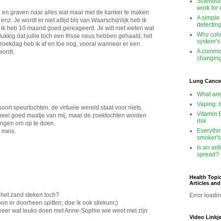
Scientis
work for
n en graven naar alles wat maar met de kanker te maken
A simple
nz. Je wordt er niet altijd blij van.Waarschijnlijk heb ik
detectin
 ik heb 10 maand goed gereageerd. Je wilt niet weten wat
Why colo
elukkig dat jullie toch een frisse neus hebben gehaald, het
system’s
 zoekdag heb ik af en toe nog, vooral wanneer er een
A common
wordt.
changing
Lung Cance
What are
Vaping: I
 soort speurtochten. de virtuele wereld staat voor niets.
Vitamin 
 heel goed maatje van mij, maar de zoektochten worden
risk
dingen om op te doen.
Everythi
 meis.
smoker's
Is an ant
spread?
Health Topi
Articles an
in het zand steken toch?
Error loadin
n er doorheen spitten, doe ik ook stiekum;)
er wat leuks doen met Anne-Sophie wie weet met zijn
Video Linkj