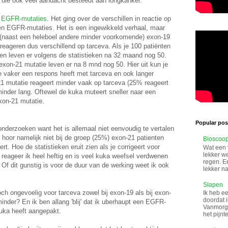
 die ook veel aandacht besteedt aan longkanker.
er EGFR-mutaties
. Het ging over de verschillen in reactie op
en EGFR-mutaties. Het is een ingewikkeld verhaal, maar
e (naast een heleboel andere minder voorkomende) exon-19
ageren dus verschillend op tarceva. Als je 100 patiënten
en leven er volgens de statistieken na 32 maand nog 50.
exon-21 mutatie leven er na 8 mnd nog 50. Hier uit kun je
e vaker een respons heeft met tarceva en ook langer
21 mutatie reageert minder vaak op tarceva (25% reageert
minder lang. Oftewel de kuka muteert sneller naar een
xon-21 mutatie.
Popular post
derzoeken want het is allemaal niet eenvoudig te vertalen
k hoor namelijk niet bij de groep (25%) exon-21 patienten
Bioscoo
rt. Hoe de statistieken eruit zien als je corrigeert voor
Wat een 
lekker w
 reageer ik heel heftig en is veel kuka weefsel verdwenen
regen. Ee
. Of dit gunstig is voor de duur van de werking weet ik ook
lekker na
Slapen
och ongevoelig voor tarceva zowel bij exon-19 als bij exon-
Ik heb ee
doordat i
minder? En ik ben allang 'blij' dat ik uberhaupt een EGFR-
Vanmorge
uka heeft aangepakt.
het pijnt