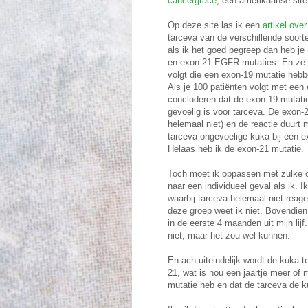
cancergrace
, een amerikaanse site
Op deze site las ik een
artikel ov
tarceva van de verschillende soort
als ik het goed begreep dan heb j
en exon-21 EGFR mutaties. En ze re
volgt die een exon-19 mutatie hebb
Als je 100 patiënten volgt met een 
concluderen dat de exon-19 mutati
gevoelig is voor tarceva. De exon-
helemaal niet) en de reactie duurt 
tarceva ongevoelige kuka bij een e
Helaas heb ik de exon-21 mutatie.
Toch moet ik oppassen met zulke on
naar een individueel geval als ik. I
waarbij tarceva helemaal niet reagee
deze groep weet ik niet. Bovendien
in de eerste 4 maanden uit mijn lijf
niet, maar het zou wel kunnen.
En ach uiteindelijk wordt de kuka t
21, wat is nou een jaartje meer of 
mutatie heb en dat de tarceva de k