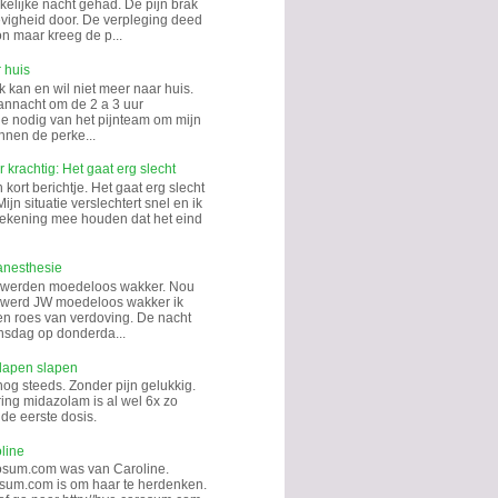
kelijke nacht gehad. De pijn brak
hevigheid door. De verpleging deed
on maar kreeg de p...
 huis
k kan en wil niet meer naar huis.
annacht om de 2 a 3 uur
tie nodig van het pijnteam om mijn
nnen de perke...
 krachtig: Het gaat erg slecht
kort berichtje. Het gaat erg slecht
Mijn situatie verslechtert snel en ik
rekening mee houden dat het eind
anesthesie
 werden moedeloos wakker. Nou
k werd JW moedeloos wakker ik
en roes van verdoving. De nacht
sdag op donderda...
lapen slapen
nog steeds. Zonder pijn gelukkig.
ing midazolam is al wel 6x zo
de eerste dosis.
line
osum.com was van Caroline.
sum.com is om haar te herdenken.