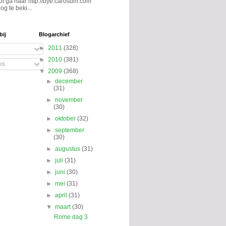
 of ga naar http://bye.carosum.com
og te beki...
bij
Blogarchief
►
2011
(328)
►
2010
(381)
es
▼
2009
(368)
►
december
(31)
►
november
(30)
►
oktober
(32)
►
september
(30)
►
augustus
(31)
►
juli
(31)
►
juni
(30)
►
mei
(31)
►
april
(31)
▼
maart
(30)
Rome dag 3