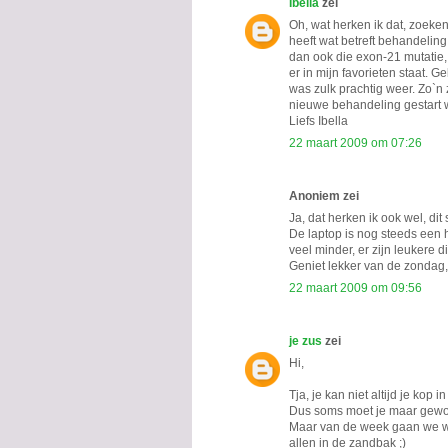
Ibella
zei
Oh, wat herken ik dat, zoeke
heeft wat betreft behandeling e
dan ook die exon-21 mutatie,
er in mijn favorieten staat. G
was zulk prachtig weer. Zo`n
nieuwe behandeling gestart 
Liefs Ibella
22 maart 2009 om 07:26
Anoniem zei
Ja, dat herken ik ook wel, dit
De laptop is nog steeds een
veel minder, er zijn leukere 
Geniet lekker van de zondag,
22 maart 2009 om 09:56
je zus
zei
Hi,
Tja, je kan niet altijd je kop 
Dus soms moet je maar gewoo
Maar van de week gaan we we
allen in de zandbak ;)