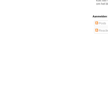
Klik hier
om het bl
Aanmelden 
Posts
Reacti