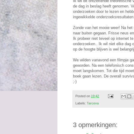
Ik wil dit ontzettende theoretische 
de dag in beslag heeft genomen. Voor
onderzoeken door te lezen en hebb
ingewikkelde onderzoeksresultaten 
Zonde van het mooie weer! Na het 
naar buiten gegaan. Frisse neus en
Ik probeer niet teveel op internet 
onderzoeken.. Ik wil niet elke dag 
op de hoogte blijven is wel belangrij
We wilden vanavond een filmpje gaan
geworden. Na een telefonisch consul
moet langskomen. Tot die tijd moet
boek gaan lezen. De overall survi
;-)
Posted on
19:42
Labels:
Tarceva
3 opmerkingen: