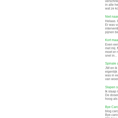
verschrik
in alle 
wat ze k
Niet naar
Helaas. I
Er was v
interven
pijnen bi
Kort maar
Even een 
met mij. 
moet er 
snel in...
Spinale 
JW en ik
eigenlij
was in e
van woen
Slapen s
Ik slaap 
De doser
hoog als 
Bye Caro
blog.car
Bye.caro